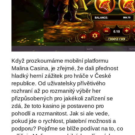
Když prozkoumáme mobilní platformu
Malina Casina, je zřejmé, že dali přednost
hladký herní zážitek pro hráče v České
republice. Od uživatelsky přívětivého
rozhraní až po rozmanitý výběr her
přizpůsobených pro jakékoli zařízení se
zdá, že toto kasino je postaveno pro
pohodlí a rozmanitost. Jak si ale vede,
pokud jde o rychlost, platební možnosti a
podporu? Pojďme se blíže podívat na to, co