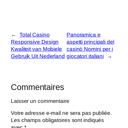
←
Total Casino
Panoramica e
Responsive Design
aspetti principali del
Kwaliteit van Mobiele
casinò Nomini per i
Gebruik Uit Nederland
giocatori italiani
→
Commentaires
Laisser un commentaire
Votre adresse e-mail ne sera pas publiée.
Les champs obligatoires sont indiqués
avec
*