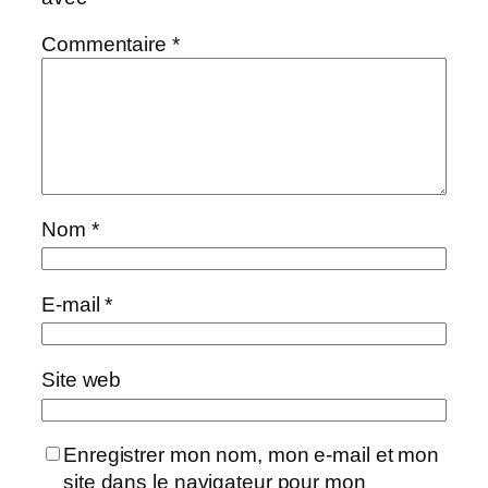
Commentaire
*
Nom
*
E-mail
*
Site web
Enregistrer mon nom, mon e-mail et mon
site dans le navigateur pour mon