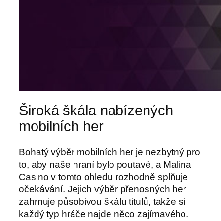
Široká škála nabízených
mobilních her
Bohatý výběr mobilních her je nezbytný pro
to, aby naše hraní bylo poutavé, a Malina
Casino v tomto ohledu rozhodně splňuje
očekávání. Jejich výběr přenosných her
zahrnuje působivou škálu titulů, takže si
každý typ hráče najde něco zajímavého.