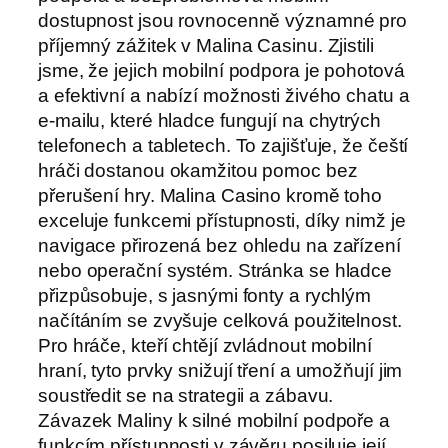
dostupnost jsou rovnocenně významné pro
příjemný zážitek v Malina Casinu. Zjistili
jsme, že jejich mobilní podpora je pohotová
a efektivní a nabízí možnosti živého chatu a
e-mailu, které hladce fungují na chytrých
telefonech a tabletech. To zajišťuje, že čeští
hráči dostanou okamžitou pomoc bez
přerušení hry. Malina Casino kromě toho
exceluje funkcemi přístupnosti, díky nimž je
navigace přirozená bez ohledu na zařízení
nebo operační systém. Stránka se hladce
přizpůsobuje, s jasnými fonty a rychlým
načítáním se zvyšuje celková použitelnost.
Pro hráče, kteří chtějí zvládnout mobilní
hraní, tyto prvky snižují tření a umožňují jim
soustředit se na strategii a zábavu.
Závazek Maliny k silné mobilní podpoře a
funkcím přístupnosti v závěru posiluje její