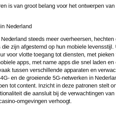
ren is van groot belang voor het ontwerpen va
 in Nederland
in Nederland steeds meer overheersen, hechte
s die zijn afgestemd op hun mobiele levensstijl
eur voor vlotte toegang tot diensten, met pieke
obiele apps, met name apps die snel laden en 
vaak tussen verschillende apparaten en verwac
de 4G- en de groeiende 5G-netwerken in Nederl
 tot content. Inzicht in deze patronen stelt ont
ctionaliteit die aansluit bij de verwachtingen va
e casino-omgevingen verhoogt.