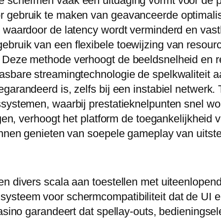
 schermen vaak een uitdaging vormt voor de pr
 gebruik te maken van geavanceerde optimalis
 waardoor de latency wordt verminderd en vastl
bruik van een flexibele toewijzing van resou
 Deze methode verhoogt de beeldsnelheid en rea
asbare streamingtechnologie de spelkwaliteit a
arandeerd is, zelfs bij een instabiel netwerk. 
ssystemen, waarbij prestatieknelpunten snel wo
ngen, verhoogt het platform de toegankelijkheid
unnen genieten van soepele gameplay van uitste
en divers scala aan toestellen met uiteenlopen
ysteem voor schermcompatibiliteit dat de UI 
Casino garandeert dat spellay-outs, bedienings