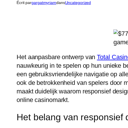
Écrit par
gargatmyriam
dans
Uncategorized
Het aanpasbare ontwerp van
Total Casi
nauwkeurig in te spelen op hun unieke b
een gebruiksvriendelijke navigatie op al
ook de betrokkenheid van spelers door 
maakt duidelijk waarom responsief desig
online casinomarkt.
Het belang van responsief d