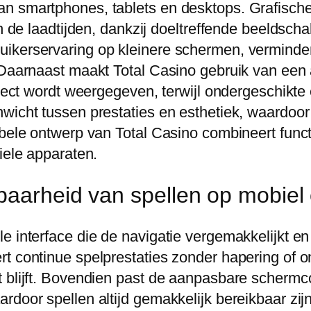
n smartphones, tablets en desktops. Grafische 
an de laadtijden, dankzij doeltreffende beeldsch
uikerservaring op kleinere schermen, vermind
 Daarnaast maakt Total Casino gebruik van een 
direct wordt weergegeven, terwijl ondergeschik
wicht tussen prestaties en esthetiek, waardoor
bele ontwerp van Total Casino combineert functi
iele apparaten.
baarheid van spellen op mobiel 
e interface die de navigatie vergemakkelijkt en
rt continue spelprestaties zonder hapering of 
 blijft. Bovendien past de aanpasbare schermco
door spellen altijd gemakkelijk bereikbaar zijn