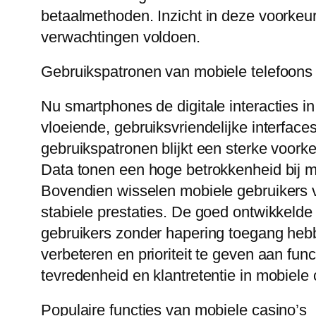
betaalmethoden. Inzicht in deze voorkeu
verwachtingen voldoen.
Gebruikspatronen van mobiele telefoons
Nu smartphones de digitale interacties 
vloeiende, gebruiksvriendelijke interface
gebruikspatronen blijkt een sterke voork
Data tonen een hoge betrokkenheid bij m
Bovendien wisselen mobiele gebruikers 
stabiele prestaties. De goed ontwikkel
gebruikers zonder hapering toegang hebben
verbeteren en prioriteit te geven aan fun
tevredenheid en klantretentie in mobiel
Populaire functies van mobiele casino’s