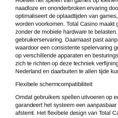
Hoewel het spelen van games op kleinere
naadloze en ononderbroken ervaring door
optimaliseert de oplaadtijden van games,
worden voorkomen. Total Casino maakt ge
zonder de mobiele hardware te belasten.
gebruikerservaring. Daarnaast past aanp
waardoor een consistente spelervaring geg
op verschillende apparaten en besturing
zich te richten op deze techniek verfijni
Nederland en daarbuiten te allen tijde k
Flexibele schermcompatibiliteit
Omdat gebruikers spellen uitvoeren op e
garandeert het systeem een aanpasbaar s
afstemt. Het flexibele design van Total 