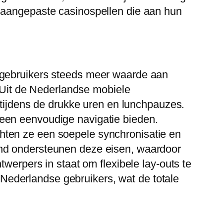
n aangepaste casinospellen die aan hun
n gebruikers steeds meer waarde aan
. Uit de Nederlandse mobiele
n tijdens de drukke uren en lunchpauzes.
een eenvoudige navigatie bieden.
hten ze een soepele synchronisatie en
and ondersteunen deze eisen, waardoor
werpers in staat om flexibele lay-outs te
n Nederlandse gebruikers, wat de totale