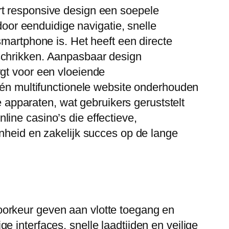
rt responsive design een soepele
door eenduidige navigatie, snelle
smartphone is. Het heeft een directe
schrikken. Aanpasbaar design
rgt voor een vloeiende
 één multifunctionele website onderhouden
e apparaten, wat gebruikers geruststelt
ine casino’s die effectieve,
enheid en zakelijk succes op de lange
oorkeur geven aan vlotte toegang en
 interfaces, snelle laadtijden en veilige