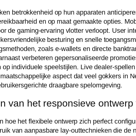
en betrokkenheid op hun apparaten anticipere
eikbaarheid en op maat gemaakte opties. Mobiel
oor de gaming-ervaring vlotter verloopt. User in
ersvriendelijke besturing en snelle toegangsm
lingsmethoden, zoals e-wallets en directe bankt
aarnaast verbeteren gepersonaliseerde promot
 op individuele speelstijlen. Live dealer-spelle
t maatschappelijke aspect dat veel gokkers in 
ebruikersgerichte draagbare spelomgeving.
n van het responsieve ontwerp 
n hoe het flexibele ontwerp zich perfect config
uik van aanpasbare lay-outtechnieken die de n