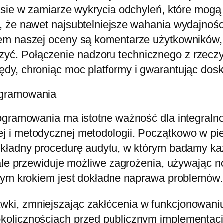
asie w zamiarze wykrycia odchyleń, które mogą
, że nawet najsubtelniejsze wahania wydajnoś
em naszej oceny są komentarze użytkowników, 
ć. Połączenie nadzoru technicznego z rzeczy
y, chroniąc moc platformy i gwarantując dosk
ogramowania
ogramowania ma istotne ważność dla integralnoś
 i metodycznej metodologii. Początkowo w pier
okładny procedurę audytu, w którym badamy ka
 ale przewiduje możliwe zagrożenia, używając 
pnym krokiem jest dokładne naprawa problemów.
i, zmniejszając zakłócenia w funkcjonowaniu 
kolicznościach przed publicznym implementacj