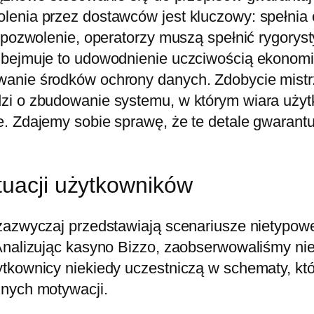
nia przez dostawców jest kluczowy: spełnia ona
ę pozwolenie, operatorzy muszą spełnić rygorys
 Obejmuje to udowodnienie uczciwością ekonom
anie środków ochrony danych. Zdobycie mistrz
zi o zbudowanie systemu, w którym wiara użyt
. Zdajemy sobie sprawę, że te detale gwarantu
tuacji użytkowników
zazwyczaj przedstawiają scenariusze nietypowe
 Analizując kasyno Bizzo, zaobserwowaliśmy n
tkownicy niekiedy uczestniczą w schematy, któr
jnych motywacji.