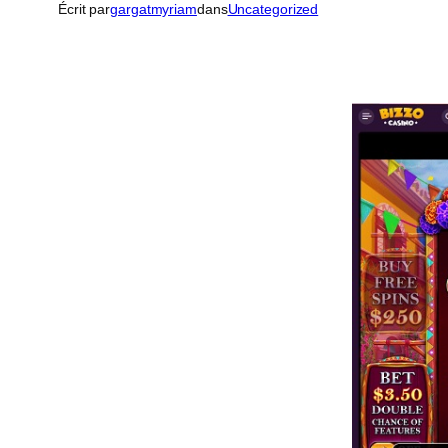
Écrit par
gargatmyriam
dans
Uncategorized