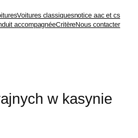
itures
Voitures classiques
notice aac et cs
duit accompagnée
Critère
Nous contacter
ajnych w kasynie