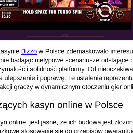
kasynie
Bizzo
w Polsce zdemaskowało interesu
znie badając nietypowe scenariusze odstające 
zymałość i solidność platformy. Od nieoczekiwa
 ulepszenie i poprawę. Te ustalenia reprezent
fakcji graczy w dynamicznym otoczeniu gier onl
zących kasyn online w Polsce
yn online, jest jasne, że ich budowa jest zło
iązkowe stosowanie się do przepisów gwarantuj