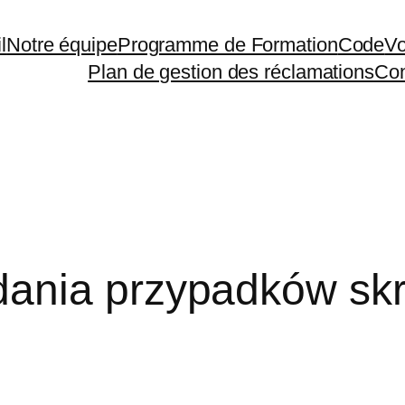
l
Notre équipe
Programme de Formation
Code
Vo
Plan de gestion des réclamations
Con
ania przypadków skr