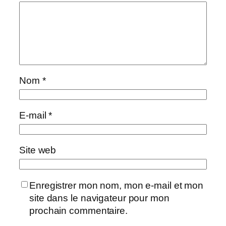
Nom
*
E-mail
*
Site web
Enregistrer mon nom, mon e-mail et mon
site dans le navigateur pour mon
prochain commentaire.