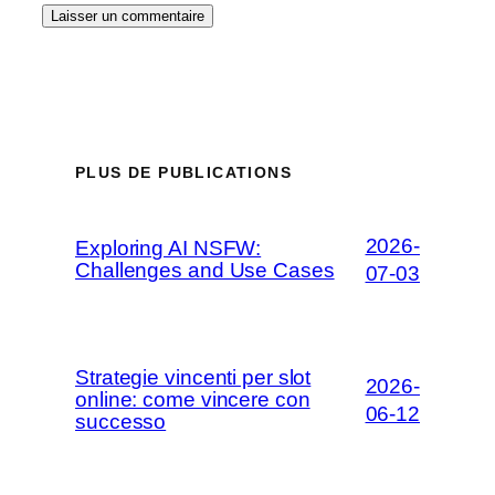
PLUS DE PUBLICATIONS
2026-
Exploring AI NSFW:
Challenges and Use Cases
07-03
Strategie vincenti per slot
2026-
online: come vincere con
06-12
successo