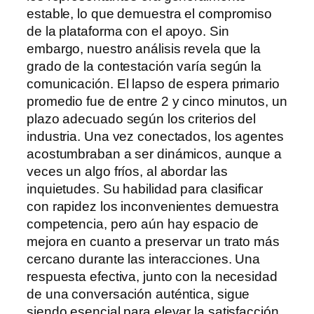
estable, lo que demuestra el compromiso
de la plataforma con el apoyo. Sin
embargo, nuestro análisis revela que la
grado de la contestación varía según la
comunicación. El lapso de espera primario
promedio fue de entre 2 y cinco minutos, un
plazo adecuado según los criterios del
industria. Una vez conectados, los agentes
acostumbraban a ser dinámicos, aunque a
veces un algo fríos, al abordar las
inquietudes. Su habilidad para clasificar
con rapidez los inconvenientes demuestra
competencia, pero aún hay espacio de
mejora en cuanto a preservar un trato más
cercano durante las interacciones. Una
respuesta efectiva, junto con la necesidad
de una conversación auténtica, sigue
siendo esencial para elevar la satisfacción