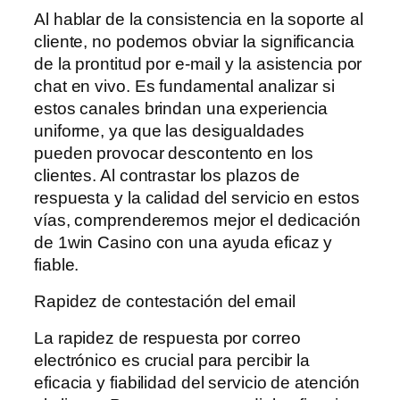
Al hablar de la consistencia en la soporte al
cliente, no podemos obviar la significancia
de la prontitud por e-mail y la asistencia por
chat en vivo. Es fundamental analizar si
estos canales brindan una experiencia
uniforme, ya que las desigualdades
pueden provocar descontento en los
clientes. Al contrastar los plazos de
respuesta y la calidad del servicio en estos
vías, comprenderemos mejor el dedicación
de 1win Casino con una ayuda eficaz y
fiable.
Rapidez de contestación del email
La rapidez de respuesta por correo
electrónico es crucial para percibir la
eficacia y fiabilidad del servicio de atención