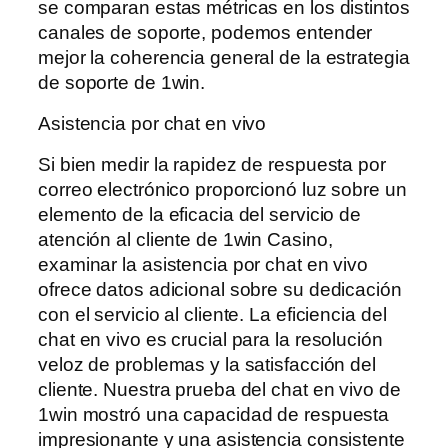
se comparan estas métricas en los distintos
canales de soporte, podemos entender
mejor la coherencia general de la estrategia
de soporte de 1win.
Asistencia por chat en vivo
Si bien medir la rapidez de respuesta por
correo electrónico proporcionó luz sobre un
elemento de la eficacia del servicio de
atención al cliente de 1win Casino,
examinar la asistencia por chat en vivo
ofrece datos adicional sobre su dedicación
con el servicio al cliente. La eficiencia del
chat en vivo es crucial para la resolución
veloz de problemas y la satisfacción del
cliente. Nuestra prueba del chat en vivo de
1win mostró una capacidad de respuesta
impresionante y una asistencia consistente