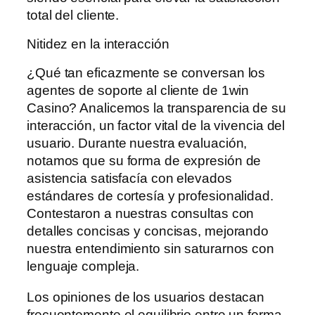
total del cliente.
Nitidez en la interacción
¿Qué tan eficazmente se conversan los
agentes de soporte al cliente de 1win
Casino? Analicemos la transparencia de su
interacción, un factor vital de la vivencia del
usuario. Durante nuestra evaluación,
notamos que su forma de expresión de
asistencia satisfacía con elevados
estándares de cortesía y profesionalidad.
Contestaron a nuestras consultas con
detalles concisas y concisas, mejorando
nuestra entendimiento sin saturarnos con
lenguaje compleja.
Los opiniones de los usuarios destacan
frecuentemente el equilibrio entre un forma