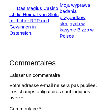
Moja wyprawa
←
Das Magius Casino
badania
ist die Heimat von Slots
przypadków
mit hoher RTP und
skrajnych w
Gewinnen in
kasynie Bizzo w
Österreich.
Polsce
→
Commentaires
Laisser un commentaire
Votre adresse e-mail ne sera pas publiée.
Les champs obligatoires sont indiqués
avec
*
Commentaire
*