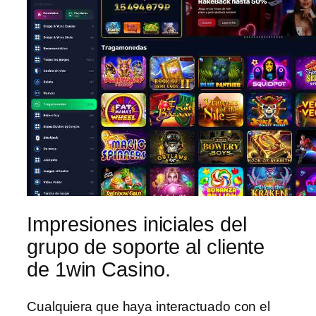
Impresiones iniciales del
grupo de soporte al cliente
de 1win Casino.
Cualquiera que haya interactuado con el