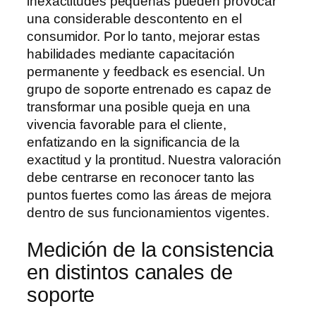
inexactitudes pequeñas pueden provocar
una considerable descontento en el
consumidor. Por lo tanto, mejorar estas
habilidades mediante capacitación
permanente y feedback es esencial. Un
grupo de soporte entrenado es capaz de
transformar una posible queja en una
vivencia favorable para el cliente,
enfatizando en la significancia de la
exactitud y la prontitud. Nuestra valoración
debe centrarse en reconocer tanto las
puntos fuertes como las áreas de mejora
dentro de sus funcionamientos vigentes.
Medición de la consistencia
en distintos canales de
soporte