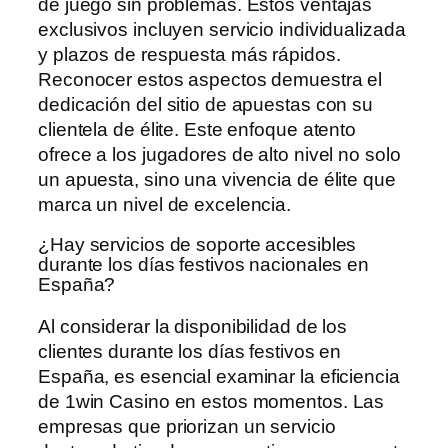
de juego sin problemas. Estos ventajas
exclusivos incluyen servicio individualizada
y plazos de respuesta más rápidos.
Reconocer estos aspectos demuestra el
dedicación del sitio de apuestas con su
clientela de élite. Este enfoque atento
ofrece a los jugadores de alto nivel no solo
un apuesta, sino una vivencia de élite que
marca un nivel de excelencia.
¿Hay servicios de soporte accesibles
durante los días festivos nacionales en
España?
Al considerar la disponibilidad de los
clientes durante los días festivos en
España, es esencial examinar la eficiencia
de 1win Casino en estos momentos. Las
empresas que priorizan un servicio