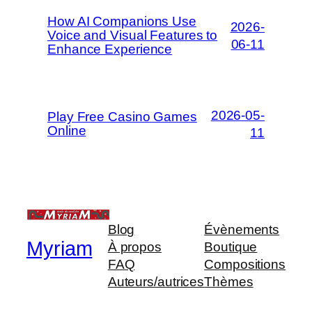
How AI Companions Use
2026-
Voice and Visual Features to
06-11
Enhance Experience
2026-05-
Play Free Casino Games
Online
11
Blog
Évènements
Myriam
À propos
Boutique
FAQ
Compositions
Auteurs/autrices
Thèmes