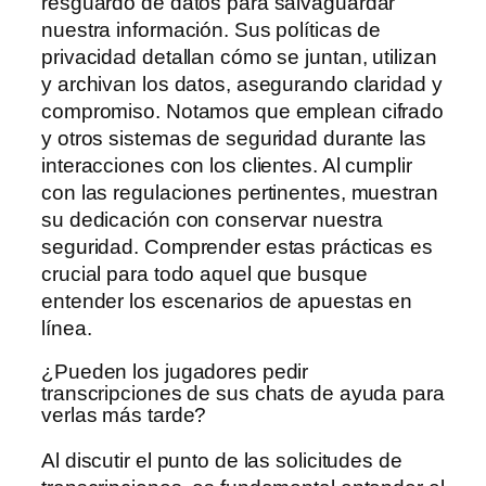
resguardo de datos para salvaguardar
nuestra información. Sus políticas de
privacidad detallan cómo se juntan, utilizan
y archivan los datos, asegurando claridad y
compromiso. Notamos que emplean cifrado
y otros sistemas de seguridad durante las
interacciones con los clientes. Al cumplir
con las regulaciones pertinentes, muestran
su dedicación con conservar nuestra
seguridad. Comprender estas prácticas es
crucial para todo aquel que busque
entender los escenarios de apuestas en
línea.
¿Pueden los jugadores pedir
transcripciones de sus chats de ayuda para
verlas más tarde?
Al discutir el punto de las solicitudes de