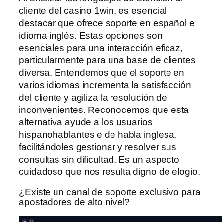
cliente del casino 1win, es esencial
destacar que ofrece soporte en español e
idioma inglés. Estas opciones son
esenciales para una interacción eficaz,
particularmente para una base de clientes
diversa. Entendemos que el soporte en
varios idiomas incrementa la satisfacción
del cliente y agiliza la resolución de
inconvenientes. Reconocemos que esta
alternativa ayude a los usuarios
hispanohablantes e de habla inglesa,
facilitándoles gestionar y resolver sus
consultas sin dificultad. Es un aspecto
cuidadoso que nos resulta digno de elogio.
¿Existe un canal de soporte exclusivo para
apostadores de alto nivel?