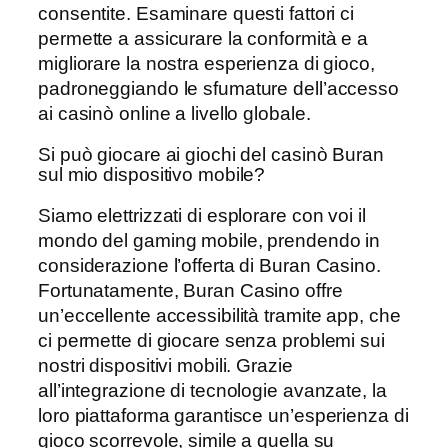
consentite. Esaminare questi fattori ci
permette a assicurare la conformità e a
migliorare la nostra esperienza di gioco,
padroneggiando le sfumature dell’accesso
ai casinò online a livello globale.
Si può giocare ai giochi del casinò Buran
sul mio dispositivo mobile?
Siamo elettrizzati di esplorare con voi il
mondo del gaming mobile, prendendo in
considerazione l’offerta di Buran Casino.
Fortunatamente, Buran Casino offre
un’eccellente accessibilità tramite app, che
ci permette di giocare senza problemi sui
nostri dispositivi mobili. Grazie
all’integrazione di tecnologie avanzate, la
loro piattaforma garantisce un’esperienza di
gioco scorrevole, simile a quella su