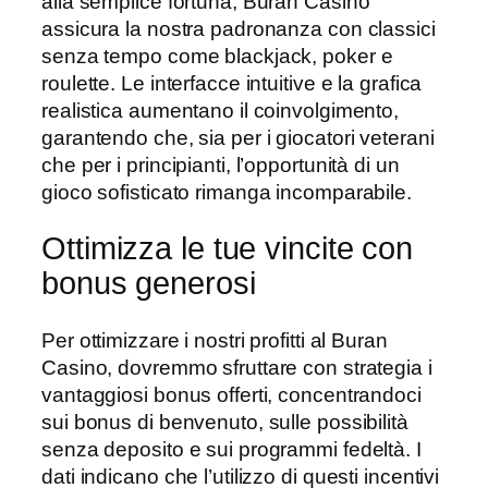
alla semplice fortuna, Buran Casino
assicura la nostra padronanza con classici
senza tempo come blackjack, poker e
roulette. Le interfacce intuitive e la grafica
realistica aumentano il coinvolgimento,
garantendo che, sia per i giocatori veterani
che per i principianti, l’opportunità di un
gioco sofisticato rimanga incomparabile.
Ottimizza le tue vincite con
bonus generosi
Per ottimizzare i nostri profitti al Buran
Casino, dovremmo sfruttare con strategia i
vantaggiosi bonus offerti, concentrandoci
sui bonus di benvenuto, sulle possibilità
senza deposito e sui programmi fedeltà. I
dati indicano che l’utilizzo di questi incentivi