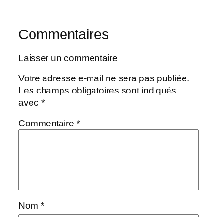
Commentaires
Laisser un commentaire
Votre adresse e-mail ne sera pas publiée.
Les champs obligatoires sont indiqués
avec
*
Commentaire
*
Nom
*