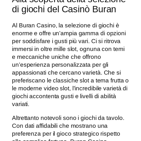
di giochi del Casinò Buran
Al Buran Casino, la selezione di giochi è
enorme e offre un’ampia gamma di opzioni
per soddisfare i gusti più vari. Ci si ritrova
immersi in oltre mille slot, ognuna con temi
e meccaniche uniche che offrono
un’esperienza personalizzata per gli
appassionati che cercano varietà. Che si
preferiscano le classiche slot a tema frutta o
le moderne video slot, l’incredibile varietà di
giochi accontenta gusti e livelli di abilità
variati.
Altrettanto notevoli sono i giochi da tavolo.
Con dati affidabili che mostrano una
preferenza per il gioco strategico rispetto