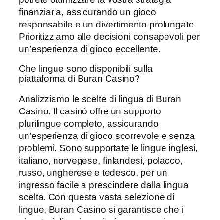
finanziaria, assicurando un gioco
responsabile e un divertimento prolungato.
Prioritizziamo alle decisioni consapevoli per
un’esperienza di gioco eccellente.
Che lingue sono disponibili sulla
piattaforma di Buran Casino?
Analizziamo le scelte di lingua di Buran
Casino. Il casinò offre un supporto
plurilingue completo, assicurando
un’esperienza di gioco scorrevole e senza
problemi. Sono supportate le lingue inglesi,
italiano, norvegese, finlandesi, polacco,
russo, ungherese e tedesco, per un
ingresso facile a prescindere dalla lingua
scelta. Con questa vasta selezione di
lingue, Buran Casino si garantisce che i