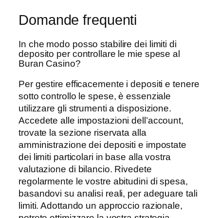
Domande frequenti
In che modo posso stabilire dei limiti di
deposito per controllare le mie spese al
Buran Casino?
Per gestire efficacemente i depositi e tenere
sotto controllo le spese, è essenziale
utilizzare gli strumenti a disposizione.
Accedete alle impostazioni dell’account,
trovate la sezione riservata alla
amministrazione dei depositi e impostate
dei limiti particolari in base alla vostra
valutazione di bilancio. Rivedete
regolarmente le vostre abitudini di spesa,
basandovi su analisi reali, per adeguare tali
limiti. Adottando un approccio razionale,
potrete ottimizzare la vostra strategia