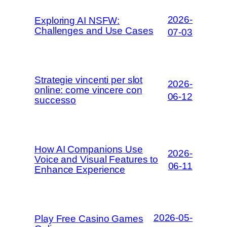
2026-
Exploring AI NSFW:
Challenges and Use Cases
07-03
Strategie vincenti per slot
2026-
online: come vincere con
06-12
successo
How AI Companions Use
2026-
Voice and Visual Features to
06-11
Enhance Experience
2026-05-
Play Free Casino Games