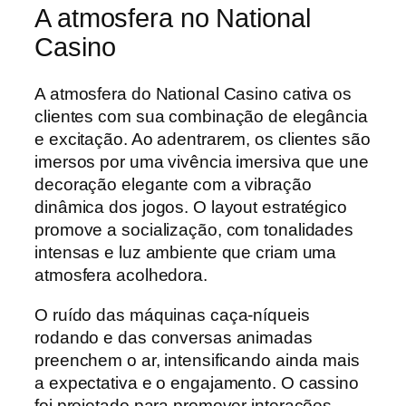
A atmosfera no National
Casino
A atmosfera do National Casino cativa os
clientes com sua combinação de elegância
e excitação. Ao adentrarem, os clientes são
imersos por uma vivência imersiva que une
decoração elegante com a vibração
dinâmica dos jogos. O layout estratégico
promove a socialização, com tonalidades
intensas e luz ambiente que criam uma
atmosfera acolhedora.
O ruído das máquinas caça-níqueis
rodando e das conversas animadas
preenchem o ar, intensificando ainda mais
a expectativa e o engajamento. O cassino
foi projetado para promover interações