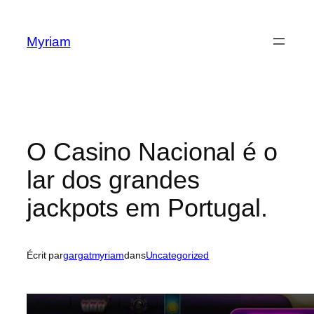
Myriam
O Casino Nacional é o
lar dos grandes
jackpots em Portugal.
Écrit par
gargatmyriam
dans
Uncategorized