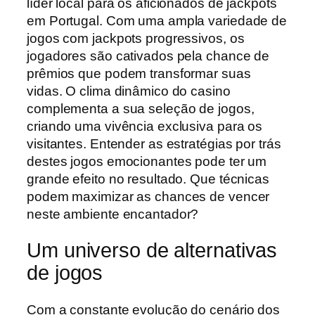
líder local para os aficionados de jackpots
em Portugal. Com uma ampla variedade de
jogos com jackpots progressivos, os
jogadores são cativados pela chance de
prêmios que podem transformar suas
vidas. O clima dinâmico do casino
complementa a sua seleção de jogos,
criando uma vivência exclusiva para os
visitantes. Entender as estratégias por trás
destes jogos emocionantes pode ter um
grande efeito no resultado. Que técnicas
podem maximizar as chances de vencer
neste ambiente encantador?
Um universo de alternativas
de jogos
Com a constante evolução do cenário dos