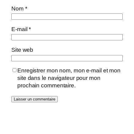
Nom
*
E-mail
*
Site web
Enregistrer mon nom, mon e-mail et mon
site dans le navigateur pour mon
prochain commentaire.