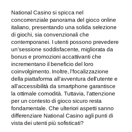
National Casino si spicca nel
concorrenziale panorama del gioco online
italiano, presentando una solida selezione
di giochi, sia convenzionali che
contemporanei. I utenti possono prevedere
un’sessione soddisfacente, migliorata da
bonus e promozioni accattivanti che
incrementano il beneficio del loro
coinvolgimento. Inoltre, l’focalizzazione
della piattaforma all’avventura dell’utente e
all’accessibilità da smartphone garantisce
la ottimale comodità. Tuttavia, l’attenzione
per un contesto di gioco sicuro resta
fondamentale. Che ulteriori aspetti sanno
differenziare National Casino agli punti di
vista dei utenti più sofisticati?