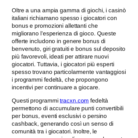
Oltre a una ampia gamma di giochi, i casinò
italiani richiamano spesso i giocatori con
bonus e promozioni allettanti che
migliorano l’esperienza di gioco. Queste
offerte includono in genere bonus di
benvenuto, giri gratuiti e bonus sul deposito
più favorevoli, ideati per attirare nuovi
giocatori. Tuttavia, i giocatori più esperti
spesso trovano particolarmente vantaggiosi
i programmi fedeltà, che propongono
incentivi per continuare a giocare.
Questi programmi
tracxn.com
fedeltà
permettono di accumulare punti convertibili
per bonus, eventi esclusivi o persino
cashback, generando così un senso di
comunità tra i giocatori. Inoltre, le