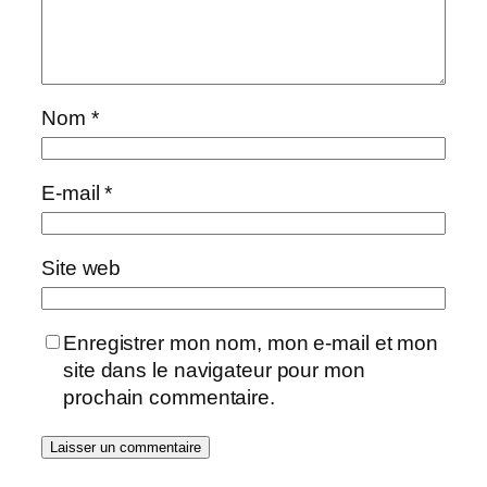
Nom
*
E-mail
*
Site web
Enregistrer mon nom, mon e-mail et mon
site dans le navigateur pour mon
prochain commentaire.