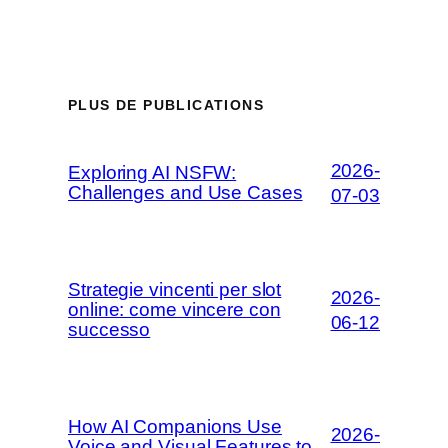
PLUS DE PUBLICATIONS
2026-
Exploring AI NSFW:
Challenges and Use Cases
07-03
Strategie vincenti per slot
2026-
online: come vincere con
06-12
successo
How AI Companions Use
2026-
Voice and Visual Features to