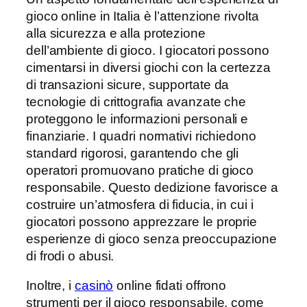
gioco online in Italia è l’attenzione rivolta
alla sicurezza e alla protezione
dell’ambiente di gioco. I giocatori possono
cimentarsi in diversi giochi con la certezza
di transazioni sicure, supportate da
tecnologie di crittografia avanzate che
proteggono le informazioni personali e
finanziarie. I quadri normativi richiedono
standard rigorosi, garantendo che gli
operatori promuovano pratiche di gioco
responsabile. Questo dedizione favorisce a
costruire un’atmosfera di fiducia, in cui i
giocatori possono apprezzare le proprie
esperienze di gioco senza preoccupazione
di frodi o abusi.
Inoltre, i
casinò
online fidati offrono
strumenti per il gioco responsabile, come