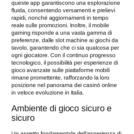
queste app garantiscono una esplorazione
fluida, consentendo versamenti e prelievi
rapidi, nonché aggiornamenti in tempo
reale sulle promozioni. Inoltre, il mobile
gaming risponde a una vasta gamma di
preferenze, dalle slot machine ai giochi da
tavolo, garantendo che ci sia qualcosa per
ogni giocatore. Con il continuo progresso
tecnologico, il possibilità per esperienze di
gioco avanzate sulle piattaforme mobili
rimane promettente, rafforzando la loro
posizione nel panorama dei casinò online
in veloce evoluzione in Italia.
Ambiente di gioco sicuro e
sicuro
Un aspetto fondamentale dell’esperienza di