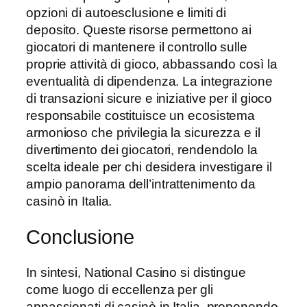
opzioni di autoesclusione e limiti di
deposito. Queste risorse permettono ai
giocatori di mantenere il controllo sulle
proprie attività di gioco, abbassando così la
eventualità di dipendenza. La integrazione
di transazioni sicure e iniziative per il gioco
responsabile costituisce un ecosistema
armonioso che privilegia la sicurezza e il
divertimento dei giocatori, rendendolo la
scelta ideale per chi desidera investigare il
ampio panorama dell’intrattenimento da
casinò in Italia.
Conclusione
In sintesi, National Casino si distingue
come luogo di eccellenza per gli
appassionati di casinò in Italia, proponendo