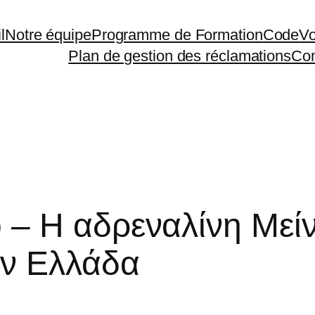
l
Notre équipe
Programme de Formation
Code
Vo
Plan de gestion des réclamations
Con
 – Η αδρεναλίνη Μείν
ην Ελλάδα