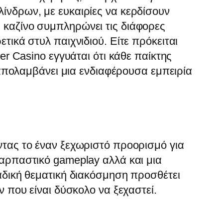
ίνδρων, με ευκαιρίες να κερδίσουν
 καζίνο συμπληρώνει τις διάφορες
ικά στυλ παιχνιδιού. Είτε πρόκειται
er Casino εγγυάται ότι κάθε παίκτης
απολαμβάνει μια ενδιαφέρουσα εμπειρία
ντας το έναν ξεχωριστό προορισμό για
ναρπαστικό gameplay αλλά και μια
αδική θεματική διακόσμηση προσθέτει
 που είναι δύσκολο να ξεχαστεί.