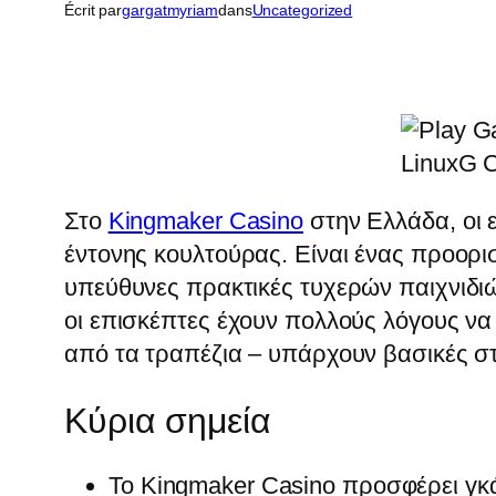
Écrit par
gargatmyriam
dans
Uncategorized
Στο
Kingmaker Casino
στην Ελλάδα, οι 
έντονης κουλτούρας. Είναι ένας προορι
υπεύθυνες πρακτικές τυχερών παιχνιδι
οι επισκέπτες έχουν πολλούς λόγους να 
από τα τραπέζια – υπάρχουν βασικές στ
Κύρια σημεία
Το Kingmaker Casino προσφέρει γκά