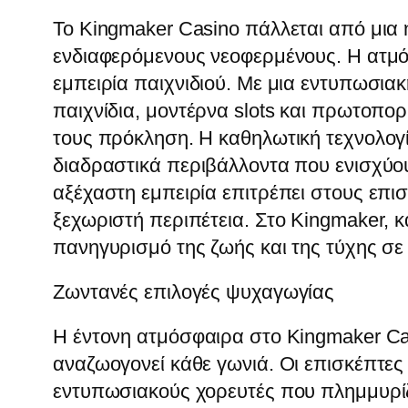
Το Kingmaker Casino πάλλεται από μια η
ενδιαφερόμενους νεοφερμένους. Η ατμό
εμπειρία παιχνιδιού. Με μια εντυπωσια
παιχνίδια, μοντέρνα slots και πρωτοπορ
τους πρόκληση. Η καθηλωτική τεχνολογί
διαδραστικά περιβάλλοντα που ενισχύου
αξέχαστη εμπειρία επιτρέπει στους επι
ξεχωριστή περιπέτεια. Στο Kingmaker, κ
πανηγυρισμό της ζωής και της τύχης σ
Ζωντανές επιλογές ψυχαγωγίας
Η έντονη ατμόσφαιρα στο Kingmaker Ca
αναζωογονεί κάθε γωνιά. Οι επισκέπτε
εντυπωσιακούς χορευτές που πλημμυρίζο