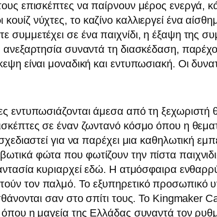
τους επισκέπτες να παίρνουν μέρος ενεργά, κ
ουίζ νύχτες, το καζίνο καλλιεργεί ένα αίσθημ
ε συμμετέχει σε ένα παιχνίδι, η έξαψη της συ
 η ανεξαρτησία συναντά τη διασκέδαση, παρέχ
κεψη είναι μοναδική και εντυπωσιακή. Οι δυνα
ες εντυπωσιάζονται άμεσα από τη ξεχωριστή θ
ισκέπτες σε έναν ζωντανό κόσμο όπου η θεματ
 σχεδιαστεί για να παρέχει μια καθηλωτική εμ
ωτικά φώτα που φωτίζουν την πίστα παιχνιδιώ
αντασία κυριαρχεί εδώ. Η ατμόσφαιρα ενθαρρύ
ούν τον παλμό. Το εξυπηρετικό προσωπικό υ
θάνονται σαν στο σπίτι τους. Το Kingmaker Ca
 όπου η μαγεία της Ελλάδας συναντά τον ρυθ