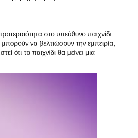
προτεραιότητα στο υπεύθυνο παιχνίδι.
 μπορούν να βελτιώσουν την εμπειρία,
ί ότι το παιχνίδι θα μείνει μια