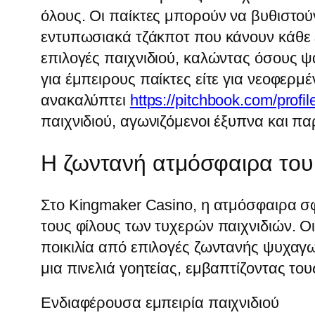
όλους. Οι παίκτες μπορούν να βυθιστού
εντυπωσιακά τζάκποτ που κάνουν κάθε 
επιλογές παιχνιδιού, καλώντας όσους ψά
για έμπειρους παίκτες είτε για νεοφερμ
ανακαλύπτει
https://pitchbook.com/prof
παιχνιδιού, αγωνιζόμενοι έξυπνα και π
Η ζωντανή ατμόσφαιρα του
Στο Kingmaker Casino, η ατμόσφαιρα σφ
τους φίλους των τυχερών παιχνιδιών. Ο
ποικιλία από επιλογές ζωντανής ψυχαγω
μια πινελιά γοητείας, εμβαπτίζοντας το
Ενδιαφέρουσα εμπειρία παιχνιδιού