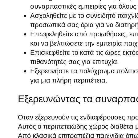
συναρπαστικές εμπειρίες για όλους
Ασχοληθείτε με το συνειδητό παιχν
προσωπικά σας όρια για να διατηρή
Επωφεληθείτε από προωθήσεις, επι
και να βελτιώσετε την εμπειρία παιχ
Επισκεφθείτε το κατά τις ώρες εκτό
πιθανότητές σας για επιτυχία.
Εξερευνήστε τα πολύχρωμα πολιτιστ
για μια πλήρη περιπέτεια.
Εξερευνώντας τα συναρπασ
Όταν εξερευνούν τις ενδιαφέρουσες προ
Αυτός ο περιπετειώδης χώρος διαθέτει μ
Από κλασικά επιτραπέζια παιχνίδια όπω