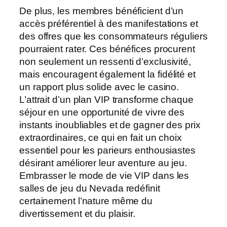
De plus, les membres bénéficient d’un
accès préférentiel à des manifestations et
des offres que les consommateurs réguliers
pourraient rater. Ces bénéfices procurent
non seulement un ressenti d’exclusivité,
mais encouragent également la fidélité et
un rapport plus solide avec le casino.
L’attrait d’un plan VIP transforme chaque
séjour en une opportunité de vivre des
instants inoubliables et de gagner des prix
extraordinaires, ce qui en fait un choix
essentiel pour les parieurs enthousiastes
désirant améliorer leur aventure au jeu.
Embrasser le mode de vie VIP dans les
salles de jeu du Nevada redéfinit
certainement l’nature même du
divertissement et du plaisir.