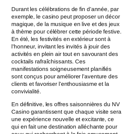
Durant les célébrations de fin d’année, par
exemple, le casino peut proposer un décor
magique, de la musique en live et des jeux
à thème pour célébrer cette période festive.
En été, les festivités en extérieur sont à
l’honneur, invitant les invités à jouir des
activités en plein air tout en savourant des
cocktails rafraîchissants. Ces
manifestations soigneusement planifiés
sont conçus pour améliorer l’aventure des
clients et favoriser l’enthousiasme et la
convivialité.
En définitive, les offres saisonnières du NV
Casino garantissent que chaque visite sera
une expérience nouvelle et excitante, ce
qui en fait une destination alléchante pour