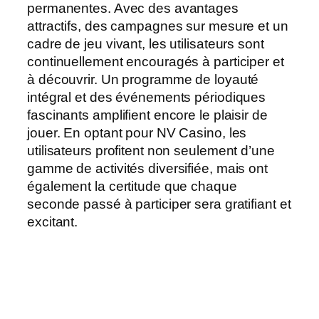
permanentes. Avec des avantages
attractifs, des campagnes sur mesure et un
cadre de jeu vivant, les utilisateurs sont
continuellement encouragés à participer et
à découvrir. Un programme de loyauté
intégral et des événements périodiques
fascinants amplifient encore le plaisir de
jouer. En optant pour NV Casino, les
utilisateurs profitent non seulement d’une
gamme de activités diversifiée, mais ont
également la certitude que chaque
seconde passé à participer sera gratifiant et
excitant.