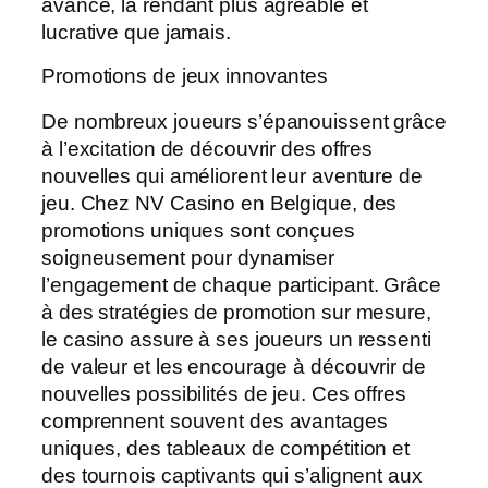
avancé, la rendant plus agréable et
lucrative que jamais.
Promotions de jeux innovantes
De nombreux joueurs s’épanouissent grâce
à l’excitation de découvrir des offres
nouvelles qui améliorent leur aventure de
jeu. Chez NV Casino en Belgique, des
promotions uniques sont conçues
soigneusement pour dynamiser
l’engagement de chaque participant. Grâce
à des stratégies de promotion sur mesure,
le casino assure à ses joueurs un ressenti
de valeur et les encourage à découvrir de
nouvelles possibilités de jeu. Ces offres
comprennent souvent des avantages
uniques, des tableaux de compétition et
des tournois captivants qui s’alignent aux