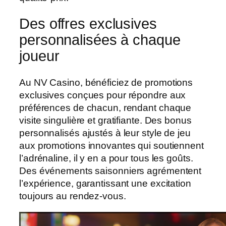
Des offres exclusives
personnalisées à chaque
joueur
Au NV Casino, bénéficiez de promotions
exclusives conçues pour répondre aux
préférences de chacun, rendant chaque
visite singulière et gratifiante. Des bonus
personnalisés ajustés à leur style de jeu
aux promotions innovantes qui soutiennent
l’adrénaline, il y en a pour tous les goûts.
Des événements saisonniers agrémentent
l’expérience, garantissant une excitation
toujours au rendez-vous.