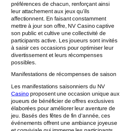
préférences de chacun, renforçant ainsi
leur attachement aux jeux qu’ils
affectionnent. En faisant constamment
mettre à jour son offre, NV Casino captive
son public et cultive une collectivité de
participants active. Les joueurs sont invités
à saisir ces occasions pour optimiser leur
divertissement et leurs récompenses
possibles.
Manifestations de récompenses de saison
Les manifestations saisonniers du NV
Casino
proposent une occasion unique aux
joueurs de bénéficier de offres exclusives
élaborées pour améliorer leur aventure de
jeu. Basés des fêtes de fin d’année, ces
événements offrent une ambiance joyeuse
et conviviale qui immerge les participants