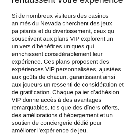
Si de nombreux visiteurs des casinos
animés du Nevada cherchent des jeux
palpitants et du divertissement, ceux qui
souscrivent aux plans VIP explorent un
univers d’bénéfices uniques qui
enrichissent considérablement leur
expérience. Ces plans proposent des
expériences VIP personnalisées, ajustées
aux goûts de chacun, garantissant ainsi
aux joueurs un ressenti de considération et
de gratification. Chaque palier d’adhésion
VIP donne accès à des avantages
remarquables, tels que des dîners offerts,
des améliorations d’hébergement et un
soutien de conciergerie dédié pour
améliorer l’expérience de jeu.