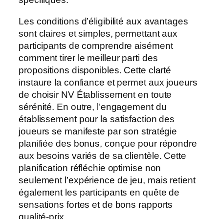
Les conditions d’éligibilité aux avantages
sont claires et simples, permettant aux
participants de comprendre aisément
comment tirer le meilleur parti des
propositions disponibles. Cette clarté
instaure la confiance et permet aux joueurs
de choisir NV Établissement en toute
sérénité. En outre, l’engagement du
établissement pour la satisfaction des
joueurs se manifeste par son stratégie
planifiée des bonus, conçue pour répondre
aux besoins variés de sa clientèle. Cette
planification réfléchie optimise non
seulement l’expérience de jeu, mais retient
également les participants en quête de
sensations fortes et de bons rapports
qualité-prix.