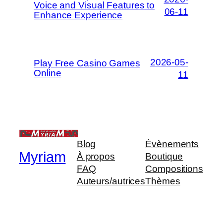
Voice and Visual Features to
06-11
Enhance Experience
2026-05-
Play Free Casino Games
Online
11
Blog
Évènements
Myriam
À propos
Boutique
FAQ
Compositions
Auteurs/autrices
Thèmes