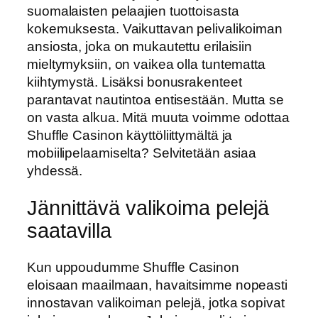
suomalaisten pelaajien tuottoisasta
kokemuksesta. Vaikuttavan pelivalikoiman
ansiosta, joka on mukautettu erilaisiin
mieltymyksiin, on vaikea olla tuntematta
kiihtymystä. Lisäksi bonusrakenteet
parantavat nautintoa entisestään. Mutta se
on vasta alkua. Mitä muuta voimme odottaa
Shuffle Casinon käyttöliittymältä ja
mobiilipelaamiselta? Selvitetään asiaa
yhdessä.
Jännittävä valikoima pelejä
saatavilla
Kun uppoudumme Shuffle Casinon
eloisaan maailmaan, havaitsimme nopeasti
innostavan valikoiman pelejä, jotka sopivat