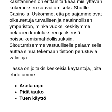
käsittäminen on erittäin tärkeää miellyttävän
kokemuksen saavuttamiseksi Shuffle
Casinolla. Uskomme, että pelaajamme ovat
oikeutettuja turvallisen ja nautinnollisen
ympäristön, minkä vuoksi keskitymme
pelaajien koulutukseen ja itsensä
poissulkemismahdollisuuksiin.
Sitoutumisemme vastuulliselle pelaamiselle
auttaa sinua tekemään tietoon perustuvia
valintoja.
Tässä on joitakin keskeisiä käytäntöjä, joita
ehdotamme:
Aseta rajat
Pidä tauko
Tuen käyttö