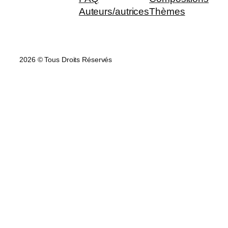
Auteurs/autrices
Thèmes
2026 © Tous Droits Réservés