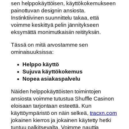
sen helppokäyttöisen, käyttökokemukseen
painottuvan designin ansiosta.
Instinktiivinen suunnittelu takaa, että
voimme keskittyä pelin jännitykseen
eksymättä monimutkaisiin reitityksiin.
Tässä on mitä arvostamme sen
ominaisuuksissa:
Helppo käyttö
Sujuva käyttökokemus
Nopea asiakaspalvelu
Näiden helppokäyttöisten toimintojen
ansiosta voimme tutustua Shuffle Casinon
eloisaan tarjontaan esteettä. Kun
käyttöympäristö on näin selkeä,
tracxn.com
jokainen kierros ja jokainen käytetty hetki
tuntuu palkitsevalta. Voimme nauttia