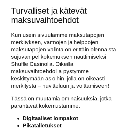
Turvalliset ja kätevät
maksuvaihtoehdot
Kun usein sivuutamme maksutapojen
merkityksen, varmojen ja helppojen
maksutapojen valinta on erittäin olennaista
sujuvan pelikokemuksen nauttimiseksi
Shuffle Casinolla. Oikeilla
maksuvaihtoehdoilla pystymme
keskittymään asioihin, jolla on oikeasti
merkitystä – huvitteluun ja voittamiseen!
Tässä on muutamia ominaisuuksia, jotka
parantavat kokemustamme:
Digitaaliset lompakot
Pikatalletukset