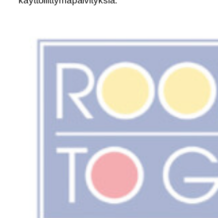
käyttöliittymäpäivityksiä.