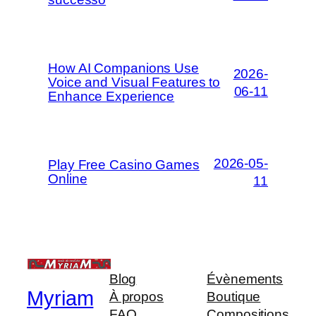
How AI Companions Use
2026-
Voice and Visual Features to
06-11
Enhance Experience
2026-05-
Play Free Casino Games
Online
11
Blog
Évènements
Myriam
À propos
Boutique
FAQ
Compositions