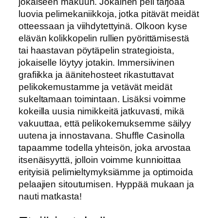
jokaiseen makuun. Jokainen peli tarjoaa
luovia pelimekaniikkoja, jotka pitävät meidät
otteessaan ja viihdytettyinä. Olkoon kyse
elävän kolikkopelin rullien pyörittämisestä
tai haastavan pöytäpelin strategioista,
jokaiselle löytyy jotakin. Immersiivinen
grafiikka ja äänitehosteet rikastuttavat
pelikokemustamme ja vetävät meidät
sukeltamaan toimintaan. Lisäksi voimme
kokeilla uusia nimikkeitä jatkuvasti, mikä
vakuuttaa, että pelikokemuksemme säilyy
uutena ja innostavana. Shuffle Casinolla
tapaamme todella yhteisön, joka arvostaa
itsenäisyyttä, jolloin voimme kunnioittaa
erityisiä pelimieltymyksiämme ja optimoida
pelaajien sitoutumisen. Hyppää mukaan ja
nauti matkasta!