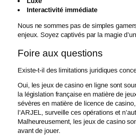
Luxe
Interactivité immédiate
Nous ne sommes pas de simples gamers ;
enjeux. Soyez captivés par la magie d’u
Foire aux questions
Existe-t-il des limitations juridiques con
Oui, les jeux de casino en ligne sont so
la législation française en matière de jeu
sévères en matière de licence de casino, 
l’ARJEL, surveille ces opérations et n’aut
Malheureusement, les jeux de casino sont
avant de jouer.