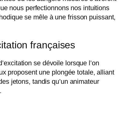
e nous perfectionnons nos intuitions
thodique se mêle à une frisson puissant,
itation françaises
’excitation se dévoile lorsque l’on
eux proposent une plongée totale, alliant
 des jetons, tandis qu’un animateur
.