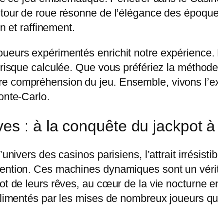
e tour de roue résonne de l’élégance des époq
on et raffinement.
ueurs expérimentés enrichit notre expérience. L
 risque calculée. Que vous préfériez la méthode
 compréhension du jeu. Ensemble, vivons l’exci
onte-Carlo.
es : à la conquête du jackpot à
’univers des casinos parisiens, l’attrait irrésis
tention. Ces machines dynamiques sont un vérit
ot de leurs rêves, au cœur de la vie nocturne e
alimentés par les mises de nombreux joueurs qui