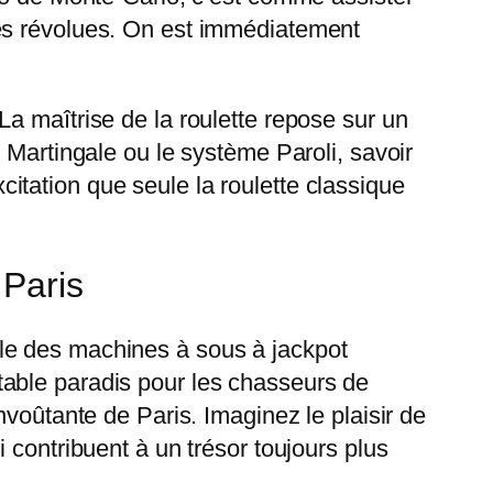
ues révolues. On est immédiatement
a maîtrise de la roulette repose sur un
 Martingale ou le système Paroli, savoir
tation que seule la roulette classique
 Paris
tible des machines à sous à jackpot
able paradis pour les chasseurs de
nvoûtante de Paris. Imaginez le plaisir de
 contribuent à un trésor toujours plus