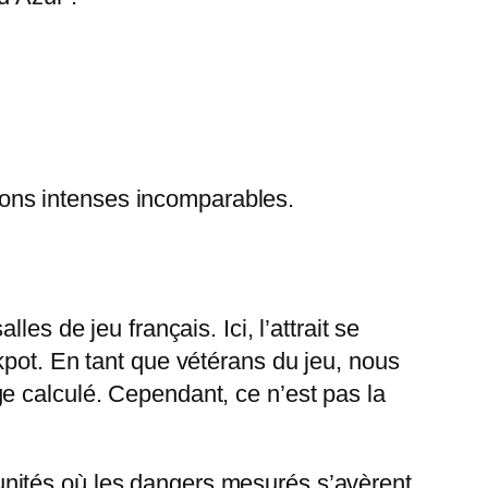
ons intenses incomparables.
es de jeu français. Ici, l’attrait se
kpot. En tant que vétérans du jeu, nous
e calculé. Cependant, ce n’est pas la
nités où les dangers mesurés s’avèrent