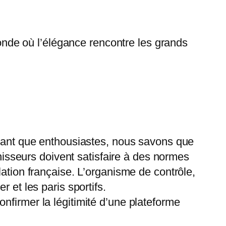
de où l’élégance rencontre les grands
 tant que enthousiastes, nous savons que
rnisseurs doivent satisfaire à des normes
lation française. L’organisme de contrôle,
 et les paris sportifs.
nfirmer la légitimité d’une plateforme