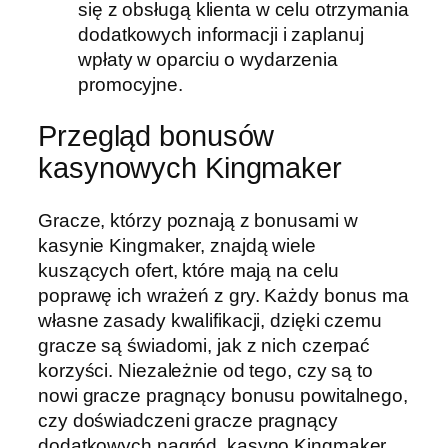
się z obsługą klienta w celu otrzymania
dodatkowych informacji i zaplanuj
wpłaty w oparciu o wydarzenia
promocyjne.
Przegląd bonusów
kasynowych Kingmaker
Gracze, którzy poznają z bonusami w
kasynie Kingmaker, znajdą wiele
kuszących ofert, które mają na celu
poprawę ich wrażeń z gry. Każdy bonus ma
własne zasady kwalifikacji, dzięki czemu
gracze są świadomi, jak z nich czerpać
korzyści. Niezależnie od tego, czy są to
nowi gracze pragnący bonusu powitalnego,
czy doświadczeni gracze pragnący
dodatkowych nagród, kasyno Kingmaker