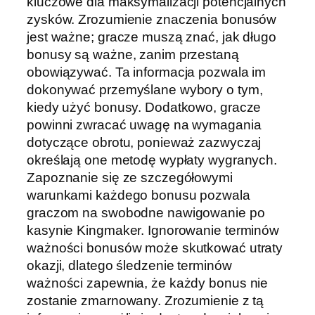
kluczowe dla maksymalizacji potencjalnych
zysków. Zrozumienie znaczenia bonusów
jest ważne; gracze muszą znać, jak długo
bonusy są ważne, zanim przestaną
obowiązywać. Ta informacja pozwala im
dokonywać przemyślane wybory o tym,
kiedy użyć bonusy. Dodatkowo, gracze
powinni zwracać uwagę na wymagania
dotyczące obrotu, ponieważ zazwyczaj
określają one metodę wypłaty wygranych.
Zapoznanie się ze szczegółowymi
warunkami każdego bonusu pozwala
graczom na swobodne nawigowanie po
kasynie Kingmaker. Ignorowanie terminów
ważności bonusów może skutkować utraty
okazji, dlatego śledzenie terminów
ważności zapewnia, że każdy bonus nie
zostanie zmarnowany. Zrozumienie z tą