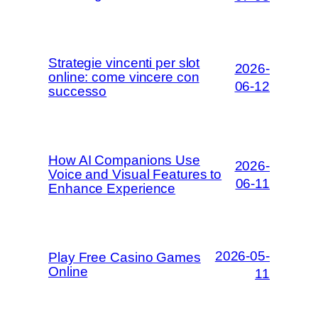
Strategie vincenti per slot
2026-
online: come vincere con
06-12
successo
How AI Companions Use
2026-
Voice and Visual Features to
06-11
Enhance Experience
2026-05-
Play Free Casino Games
Online
11