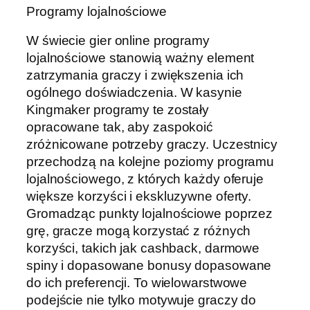
Programy lojalnościowe
W świecie gier online programy
lojalnościowe stanowią ważny element
zatrzymania graczy i zwiększenia ich
ogólnego doświadczenia. W kasynie
Kingmaker programy te zostały
opracowane tak, aby zaspokoić
zróżnicowane potrzeby graczy. Uczestnicy
przechodzą na kolejne poziomy programu
lojalnościowego, z których każdy oferuje
większe korzyści i ekskluzywne oferty.
Gromadząc punkty lojalnościowe poprzez
grę, gracze mogą korzystać z różnych
korzyści, takich jak cashback, darmowe
spiny i dopasowane bonusy dopasowane
do ich preferencji. To wielowarstwowe
podejście nie tylko motywuje graczy do