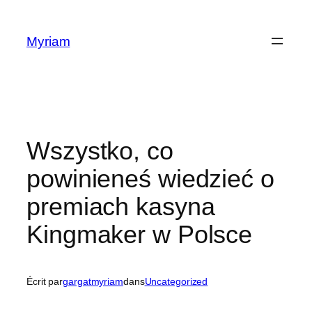
Myriam
Wszystko, co
powinieneś wiedzieć o
premiach kasyna
Kingmaker w Polsce
Écrit par
gargatmyriam
dans
Uncategorized