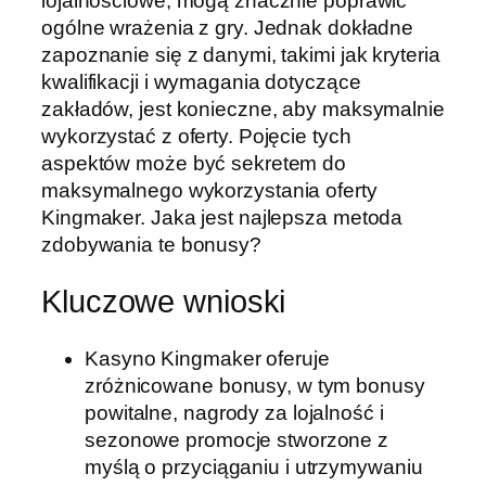
lojalnościowe, mogą znacznie poprawić
ogólne wrażenia z gry. Jednak dokładne
zapoznanie się z danymi, takimi jak kryteria
kwalifikacji i wymagania dotyczące
zakładów, jest konieczne, aby maksymalnie
wykorzystać z oferty. Pojęcie tych
aspektów może być sekretem do
maksymalnego wykorzystania oferty
Kingmaker. Jaka jest najlepsza metoda
zdobywania te bonusy?
Kluczowe wnioski
Kasyno Kingmaker oferuje
zróżnicowane bonusy, w tym bonusy
powitalne, nagrody za lojalność i
sezonowe promocje stworzone z
myślą o przyciąganiu i utrzymywaniu