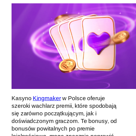
Kasyno
Kingmaker
w Polsce oferuje
szeroki wachlarz premii, które spodobają
się zarówno początkującym, jak i
doświadczonym graczom. Te bonusy, od
bonusów powitalnych po premie