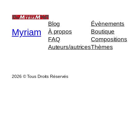
Blog
Évènements
Myriam
À propos
Boutique
FAQ
Compositions
Auteurs/autrices
Thèmes
2026 © Tous Droits Réservés