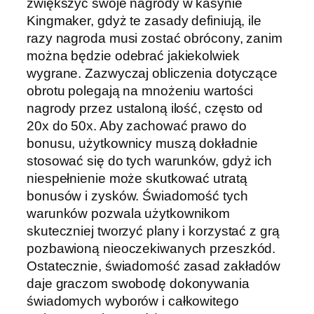
zwiększyć swoje nagrody w kasynie
Kingmaker, gdyż te zasady definiują, ile
razy nagroda musi zostać obrócony, zanim
można będzie odebrać jakiekolwiek
wygrane. Zazwyczaj obliczenia dotyczące
obrotu polegają na mnożeniu wartości
nagrody przez ustaloną ilość, często od
20x do 50x. Aby zachować prawo do
bonusu, użytkownicy muszą dokładnie
stosować się do tych warunków, gdyż ich
niespełnienie może skutkować utratą
bonusów i zysków. Świadomość tych
warunków pozwala użytkownikom
skuteczniej tworzyć plany i korzystać z grą
pozbawioną nieoczekiwanych przeszkód.
Ostatecznie, świadomość zasad zakładów
daje graczom swobodę dokonywania
świadomych wyborów i całkowitego