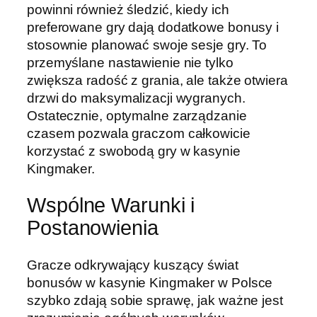
powinni również śledzić, kiedy ich
preferowane gry dają dodatkowe bonusy i
stosownie planować swoje sesje gry. To
przemyślane nastawienie nie tylko
zwiększa radość z grania, ale także otwiera
drzwi do maksymalizacji wygranych.
Ostatecznie, optymalne zarządzanie
czasem pozwala graczom całkowicie
korzystać z swobodą gry w kasynie
Kingmaker.
Wspólne Warunki i
Postanowienia
Gracze odkrywający kuszący świat
bonusów w kasynie Kingmaker w Polsce
szybko zdają sobie sprawę, jak ważne jest