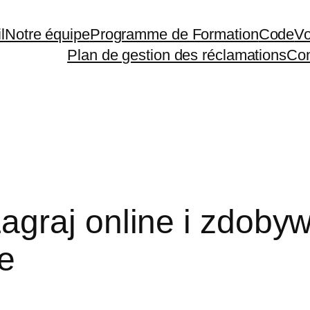
l
Notre équipe
Programme de Formation
Code
Vo
Plan de gestion des réclamations
Con
graj online i zdoby
e