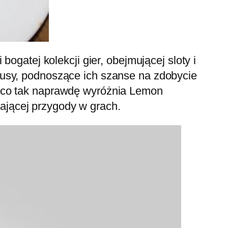
ogatej kolekcji gier, obejmującej sloty i
nusy, podnoszące ich szanse na zdobycie
e co tak naprawdę wyróżnia Lemon
jącej przygody w grach.