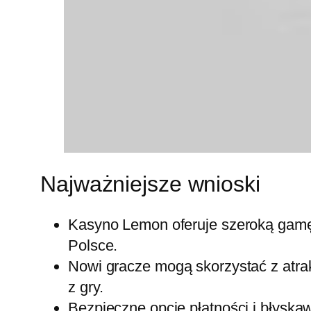
Najważniejsze wnioski
Kasyno Lemon oferuje szeroką gamę g
Polsce.
Nowi gracze mogą skorzystać z atra
z gry.
Bezpieczne opcje płatności i błysk