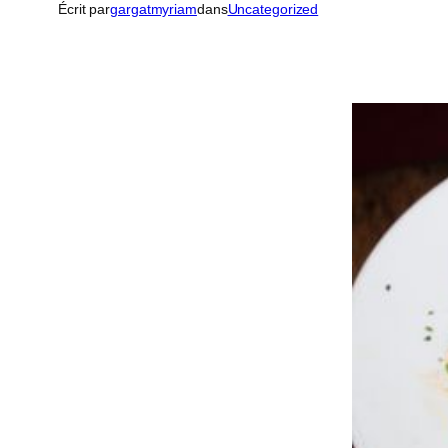
Écrit par
gargatmyriam
dans
Uncategorized