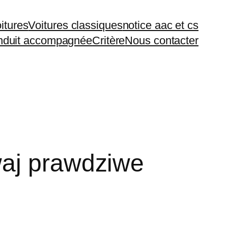
itures
Voitures classiques
notice aac et cs
duit accompagnée
Critère
Nous contacter
waj prawdziwe