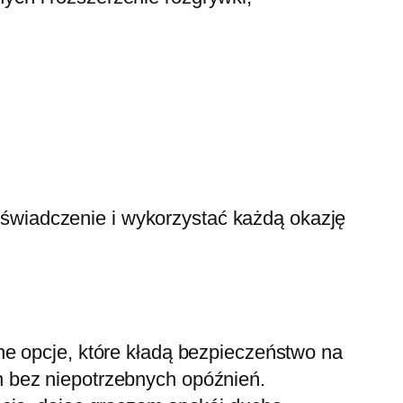
wiadczenie i wykorzystać każdą okazję
ne opcje, które kładą bezpieczeństwo na
 bez niepotrzebnych opóźnień.