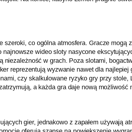
e szeroki, co ogólna atmosfera. Gracze mogą z
 najnowsze wideo sloty nasycone ekscytującyc
ają niezależność w grach. Poza slotami, bogact
poker reprezentują wyzwanie nawet dla najlepiej 
nami, czy skalkulowane ryzyko gry przy stole,
e zatrzymują, a każda gra daje nową możliwość 
jących gier, jednakowo z zapałem używają atr
mocje oferują szansę na powiększenie wygrany