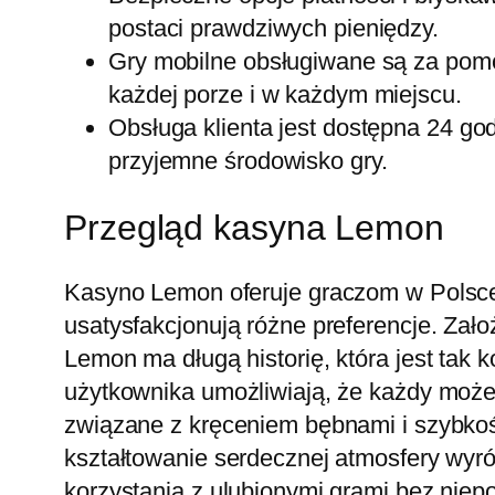
postaci prawdziwych pieniędzy.
Gry mobilne obsługiwane są za pomoc
każdej porze i w każdym miejscu.
Obsługa klienta jest dostępna 24 go
przyjemne środowisko gry.
Przegląd kasyna Lemon
Kasyno Lemon oferuje graczom w Polsce f
usatysfakcjonują różne preferencje. Zał
Lemon ma długą historię, która jest tak k
użytkownika umożliwiają, że każdy może
związane z kręceniem bębnami i szybkość
kształtowanie serdecznej atmosfery wyró
korzystania z ulubionymi grami bez niep