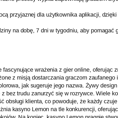
ą przyjaznej dla użytkownika aplikacji, dzięki
dziny na dobę, 7 dni w tygodniu, aby pomagać 
ascynujące wrażenia z gier online, oferując z
ożone z misją dostarczania graczom zaufanego 
olorowa, jak sugeruje jego nazwa. Żywy design pl
 z bez trudu zanurzyć się w rozrywce. Wiele 
 obsługi klienta, co powoduje, że każdy czuje
żnia kasyno Lemon na tle konkurencji, oferują
okojów. Na koniec, kasyno Lemon pragnie stwor