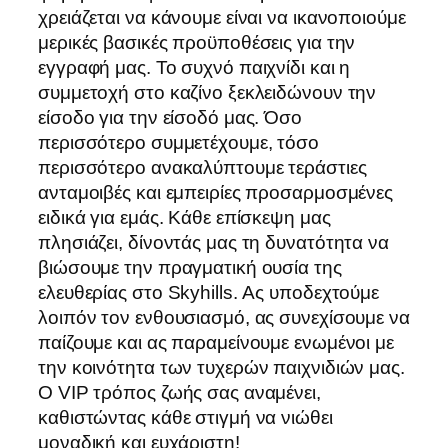
χρειάζεται να κάνουμε είναι να ικανοποιούμε
μερικές βασικές προϋποθέσεις για την
εγγραφή μας. Το συχνό παιχνίδι και η
συμμετοχή στο καζίνο ξεκλειδώνουν την
είσοδο για την είσοδό μας. Όσο
περισσότερο συμμετέχουμε, τόσο
περισσότερο ανακαλύπτουμε τεράστιες
ανταμοιβές και εμπειρίες προσαρμοσμένες
ειδικά για εμάς. Κάθε επίσκεψη μας
πλησιάζει, δίνοντάς μας τη δυνατότητα να
βιώσουμε την πραγματική ουσία της
ελευθερίας στο Skyhills. Ας υποδεχτούμε
λοιπόν τον ενθουσιασμό, ας συνεχίσουμε να
παίζουμε και ας παραμείνουμε ενωμένοι με
την κοινότητα των τυχερών παιχνιδιών μας.
Ο VIP τρόπος ζωής σας αναμένει,
καθιστώντας κάθε στιγμή να νιώθει
μοναδική και ευχάριστη!