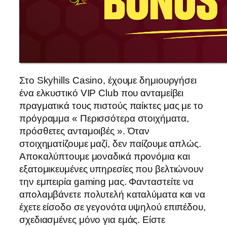
Στο Skyhills Casino, έχουμε δημιουργήσει
ένα ελκυστικό VIP Club που ανταμείβει
πραγματικά τους πιστούς παίκτες μας με το
πρόγραμμα « Περισσότερα στοιχήματα,
πρόσθετες ανταμοιβές ». Όταν
στοιχηματίζουμε μαζί, δεν παίζουμε απλώς.
Αποκαλύπτουμε μοναδικά προνόμια και
εξατομικευμένες υπηρεσίες που βελτιώνουν
την εμπειρία gaming μας. Φανταστείτε να
απολαμβάνετε πολυτελή καταλύματα και να
έχετε είσοδο σε γεγονότα υψηλού επιπέδου,
σχεδιασμένες μόνο για εμάς. Είστε