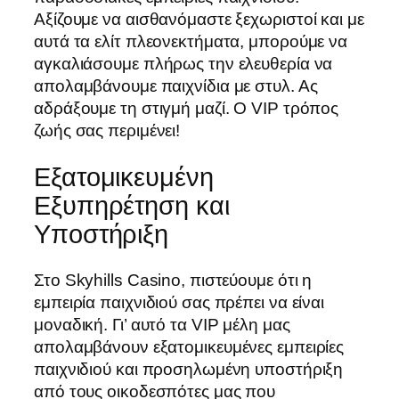
Αξίζουμε να αισθανόμαστε ξεχωριστοί και με
αυτά τα ελίτ πλεονεκτήματα, μπορούμε να
αγκαλιάσουμε πλήρως την ελευθερία να
απολαμβάνουμε παιχνίδια με στυλ. Ας
αδράξουμε τη στιγμή μαζί. Ο VIP τρόπος
ζωής σας περιμένει!
Εξατομικευμένη
Εξυπηρέτηση και
Υποστήριξη
Στο Skyhills Casino, πιστεύουμε ότι η
εμπειρία παιχνιδιού σας πρέπει να είναι
μοναδική. Γι’ αυτό τα VIP μέλη μας
απολαμβάνουν εξατομικευμένες εμπειρίες
παιχνιδιού και προσηλωμένη υποστήριξη
από τους οικοδεσπότες μας που