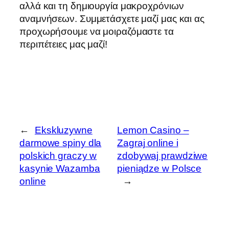
αλλά και τη δημιουργία μακροχρόνιων
αναμνήσεων. Συμμετάσχετε μαζί μας και ας
προχωρήσουμε να μοιραζόμαστε τα
περιπέτειες μας μαζί!
←
Ekskluzywne
Lemon Casino –
darmowe spiny dla
Zagraj online i
polskich graczy w
zdobywaj prawdziwe
kasynie Wazamba
pieniądze w Polsce
online
→