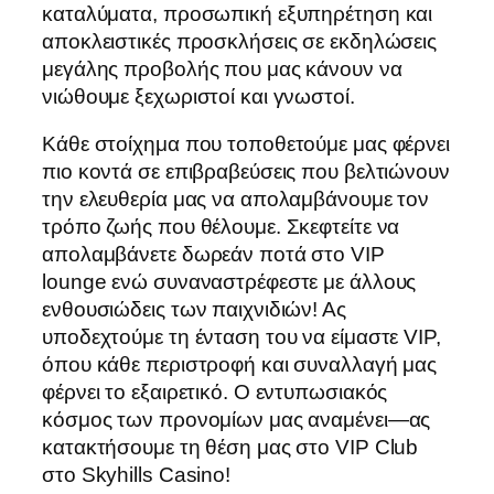
καταλύματα, προσωπική εξυπηρέτηση και
αποκλειστικές προσκλήσεις σε εκδηλώσεις
μεγάλης προβολής που μας κάνουν να
νιώθουμε ξεχωριστοί και γνωστοί.
Κάθε στοίχημα που τοποθετούμε μας φέρνει
πιο κοντά σε επιβραβεύσεις που βελτιώνουν
την ελευθερία μας να απολαμβάνουμε τον
τρόπο ζωής που θέλουμε. Σκεφτείτε να
απολαμβάνετε δωρεάν ποτά στο VIP
lounge ενώ συναναστρέφεστε με άλλους
ενθουσιώδεις των παιχνιδιών! Ας
υποδεχτούμε τη ένταση του να είμαστε VIP,
όπου κάθε περιστροφή και συναλλαγή μας
φέρνει το εξαιρετικό. Ο εντυπωσιακός
κόσμος των προνομίων μας αναμένει—ας
κατακτήσουμε τη θέση μας στο VIP Club
στο Skyhills Casino!