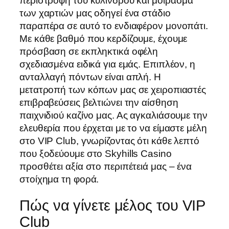
περιστροφή του κυλίνδρου και μοίρασμα
των χαρτιών μας οδηγεί ένα στάδιο
παραπέρα σε αυτό το ενδιαφέρον μονοπάτι.
Με κάθε βαθμό που κερδίζουμε, έχουμε
πρόσβαση σε εκπληκτικά οφέλη
σχεδιασμένα ειδικά για εμάς. Επιπλέον, η
ανταλλαγή πόντων είναι απλή. Η
μετατροπή των κόπων μας σε χειροπιαστές
επιβραβεύσεις βελτιώνει την αίσθηση
παιχνιδιού καζίνο μας. Ας αγκαλιάσουμε την
ελευθερία που έρχεται με το να είμαστε μέλη
στο VIP Club, γνωρίζοντας ότι κάθε λεπτό
που ξοδεύουμε στο Skyhills Casino
προσθέτει αξία στο περιπέτειά μας – ένα
στοίχημα τη φορά.
Πώς να γίνετε μέλος του VIP
Club