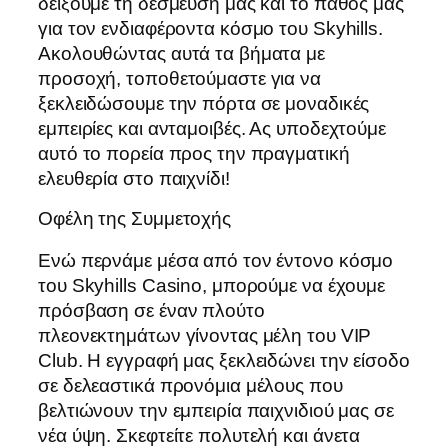
δείξουμε τη δέσμευσή μας και το πάθος μας
για τον ενδιαφέροντα κόσμο του Skyhills.
Ακολουθώντας αυτά τα βήματα με
προσοχή, τοποθετούμαστε για να
ξεκλειδώσουμε την πόρτα σε μοναδικές
εμπειρίες και ανταμοιβές. Ας υποδεχτούμε
αυτό το πορεία προς την πραγματική
ελευθερία στο παιχνίδι!
Οφέλη της Συμμετοχής
Ενώ περνάμε μέσα από τον έντονο κόσμο
του Skyhills Casino, μπορούμε να έχουμε
πρόσβαση σε έναν πλούτο
πλεονεκτημάτων γίνοντας μέλη του VIP
Club. Η εγγραφή μας ξεκλειδώνει την είσοδο
σε δελεαστικά προνόμια μέλους που
βελτιώνουν την εμπειρία παιχνιδιού μας σε
νέα ύψη. Σκεφτείτε πολυτελή και άνετα