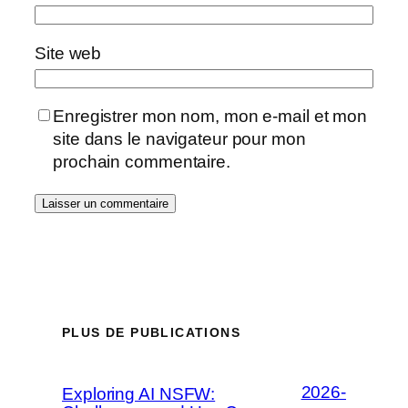
Site web
Enregistrer mon nom, mon e-mail et mon
site dans le navigateur pour mon
prochain commentaire.
PLUS DE PUBLICATIONS
2026-
Exploring AI NSFW: