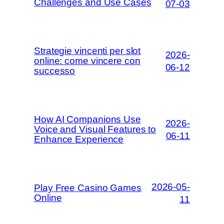
Challenges and Use Cases
07-03
Strategie vincenti per slot
2026-
online: come vincere con
06-12
successo
How AI Companions Use
2026-
Voice and Visual Features to
06-11
Enhance Experience
2026-05-
Play Free Casino Games
Online
11