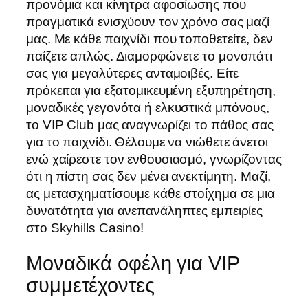
προνόμια και κίνητρα αφοσίωσης που
πραγματικά ενισχύουν τον χρόνο σας μαζί
μας. Με κάθε παιχνίδι που τοποθετείτε, δεν
παίζετε απλώς. Διαμορφώνετε το μονοπάτι
σας για μεγαλύτερες ανταμοιβές. Είτε
πρόκειται για εξατομικευμένη εξυπηρέτηση,
μοναδικές γεγονότα ή ελκυστικά μπόνους,
το VIP Club μας αναγνωρίζει το πάθος σας
για το παιχνίδι. Θέλουμε να νιώθετε άνετοι
ενώ χαίρεστε τον ενθουσιασμό, γνωρίζοντας
ότι η πίστη σας δεν μένει ανεκτίμητη. Μαζί,
ας μετασχηματίσουμε κάθε στοίχημα σε μια
δυνατότητα για ανεπανάληπτες εμπειρίες
στο Skyhills Casino!
Μοναδικά οφέλη για VIP
συμμετέχοντες