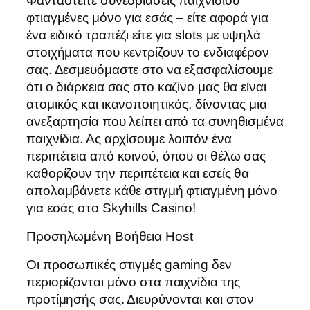
Φανταστείτε συνεδριάσεις παιχνιδιού
φτιαγμένες μόνο για εσάς – είτε αφορά για
ένα ειδικό τραπέζι είτε για slots με υψηλά
στοιχήματα που κεντρίζουν το ενδιαφέρον
σας. Δεσμευόμαστε στο να εξασφαλίσουμε
ότι ο διάρκεια σας στο καζίνο μας θα είναι
ατομικός και ικανοποιητικός, δίνοντας μια
ανεξαρτησία που λείπει από τα συνηθισμένα
παιχνίδια. Ας αρχίσουμε λοιπόν ένα
περιπέτεια από κοινού, όπου οι θέλω σας
καθορίζουν την περιπέτεια και εσείς θα
απολαμβάνετε κάθε στιγμή φτιαγμένη μόνο
για εσάς στο Skyhills Casino!
Προσηλωμένη Βοήθεια Host
Οι προσωπικές στιγμές gaming δεν
περιορίζονται μόνο στα παιχνίδια της
προτίμησής σας. Διευρύνονται και στον