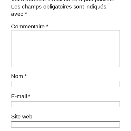
Les champs obligatoires sont indiqués
avec
*
Commentaire
*
Nom
*
E-mail
*
Site web