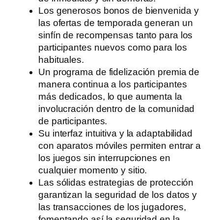
Los generosos bonos de bienvenida y
las ofertas de temporada generan un
sinfín de recompensas tanto para los
participantes nuevos como para los
habituales.
Un programa de fidelización premia de
manera continua a los participantes
más dedicados, lo que aumenta la
involucración dentro de la comunidad
de participantes.
Su interfaz intuitiva y la adaptabilidad
con aparatos móviles permiten entrar a
los juegos sin interrupciones en
cualquier momento y sitio.
Las sólidas estrategias de protección
garantizan la seguridad de los datos y
las transacciones de los jugadores,
fomentando así la seguridad en la