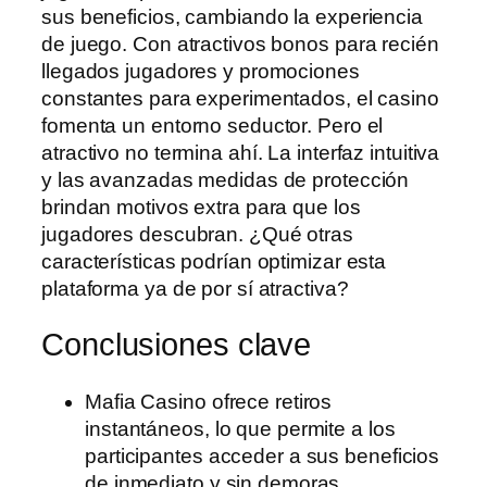
sus beneficios, cambiando la experiencia
de juego. Con atractivos bonos para recién
llegados jugadores y promociones
constantes para experimentados, el casino
fomenta un entorno seductor. Pero el
atractivo no termina ahí. La interfaz intuitiva
y las avanzadas medidas de protección
brindan motivos extra para que los
jugadores descubran. ¿Qué otras
características podrían optimizar esta
plataforma ya de por sí atractiva?
Conclusiones clave
Mafia Casino ofrece retiros
instantáneos, lo que permite a los
participantes acceder a sus beneficios
de inmediato y sin demoras.