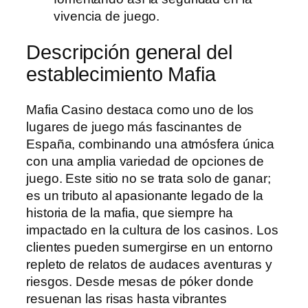
vivencia de juego.
Descripción general del
establecimiento Mafia
Mafia Casino destaca como uno de los
lugares de juego más fascinantes de
España, combinando una atmósfera única
con una amplia variedad de opciones de
juego. Este sitio no se trata solo de ganar;
es un tributo al apasionante legado de la
historia de la mafia, que siempre ha
impactado en la cultura de los casinos. Los
clientes pueden sumergirse en un entorno
repleto de relatos de audaces aventuras y
riesgos. Desde mesas de póker donde
resuenan las risas hasta vibrantes