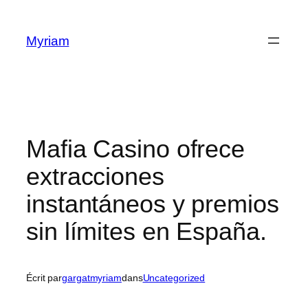
Myriam
Mafia Casino ofrece
extracciones
instantáneos y premios
sin límites en España.
Écrit par
gargatmyriam
dans
Uncategorized