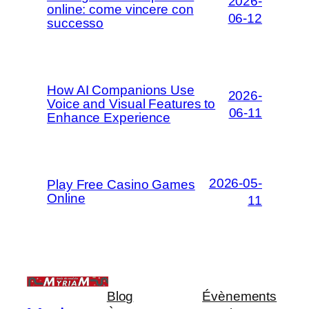
2026-
online: come vincere con
06-12
successo
How AI Companions Use
2026-
Voice and Visual Features to
06-11
Enhance Experience
2026-05-
Play Free Casino Games
Online
11
Blog
Évènements