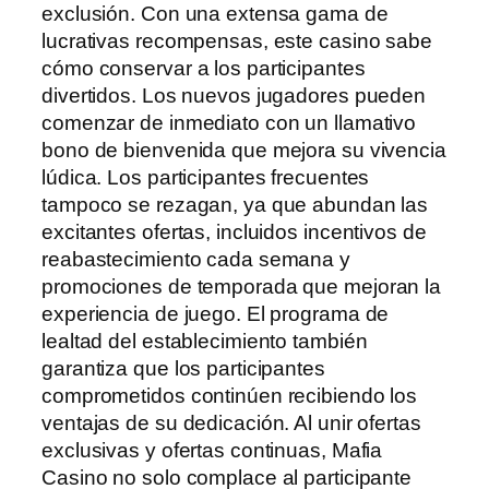
exclusión. Con una extensa gama de
lucrativas recompensas, este casino sabe
cómo conservar a los participantes
divertidos. Los nuevos jugadores pueden
comenzar de inmediato con un llamativo
bono de bienvenida que mejora su vivencia
lúdica. Los participantes frecuentes
tampoco se rezagan, ya que abundan las
excitantes ofertas, incluidos incentivos de
reabastecimiento cada semana y
promociones de temporada que mejoran la
experiencia de juego. El programa de
lealtad del establecimiento también
garantiza que los participantes
comprometidos continúen recibiendo los
ventajas de su dedicación. Al unir ofertas
exclusivas y ofertas continuas, Mafia
Casino no solo complace al participante