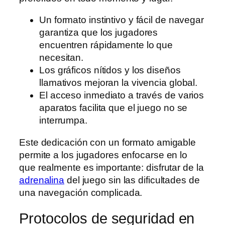
Un formato instintivo y fácil de navegar
garantiza que los jugadores
encuentren rápidamente lo que
necesitan.
Los gráficos nítidos y los diseños
llamativos mejoran la vivencia global.
El acceso inmediato a través de varios
aparatos facilita que el juego no se
interrumpa.
Este dedicación con un formato amigable
permite a los jugadores enfocarse en lo
que realmente es importante: disfrutar de la
adrenalina
del juego sin las dificultades de
una navegación complicada.
Protocolos de seguridad en