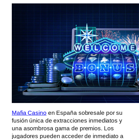
Mafia Casino
en España sobresale por su
fusión única de extracciones inmediatos y
una asombrosa gama de premios. Los
jugadores pueden acceder de inmediato a