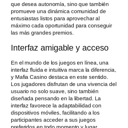
que desea autonomía, sino que también
promueve una dinámica comunidad de
entusiastas listos para aprovechar al
máximo cada oportunidad para conseguir
las más grandes premios.
Interfaz amigable y acceso
En el mundo de los juegos en línea, una
interfaz fluida e intuitiva marca la diferencia,
y Mafia Casino destaca en este sentido.
Los jugadores disfrutan de una vivencia del
usuario no solo suave, sino también
diseñada pensando en la libertad. La
interfaz favorece la adaptabilidad con
dispositivos móviles, facilitando a los
participantes acceder a sus juegos
preferidos en todo momento y lugar.