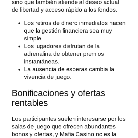
sino que también atiende al deseo actual
de libertad y acceso rápido a los fondos.
Los retiros de dinero inmediatos hacen
que la gestión financiera sea muy
simple.
Los jugadores disfrutan de la
adrenalina de obtener premios
instantáneas.
La ausencia de esperas cambia la
vivencia de juego.
Bonificaciones y ofertas
rentables
Los participantes suelen interesarse por los
salas de juego que ofrecen abundantes
bonos y ofertas, y Mafia Casino no es la