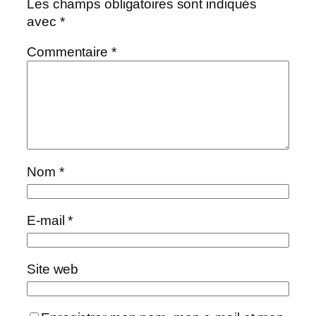
Les champs obligatoires sont indiqués
avec
*
Commentaire
*
Nom
*
E-mail
*
Site web