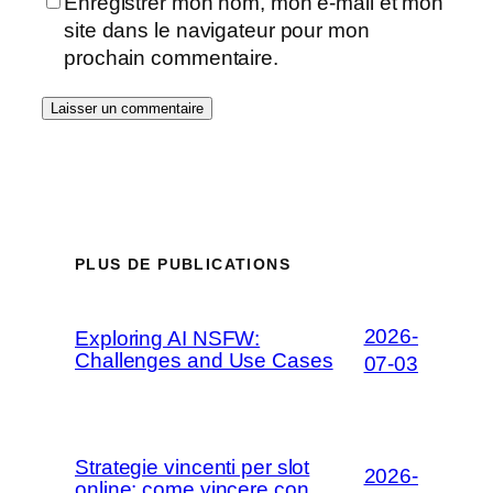
Enregistrer mon nom, mon e-mail et mon
site dans le navigateur pour mon
prochain commentaire.
PLUS DE PUBLICATIONS
2026-
Exploring AI NSFW:
Challenges and Use Cases
07-03
Strategie vincenti per slot
2026-
online: come vincere con