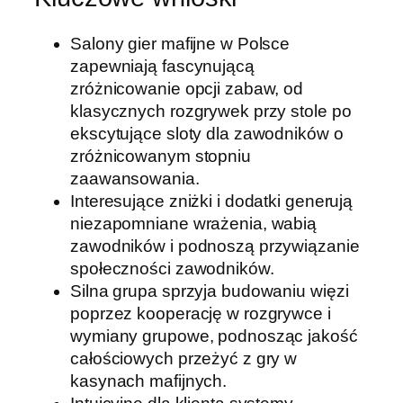
Salony gier mafijne w Polsce
zapewniają fascynującą
zróżnicowanie opcji zabaw, od
klasycznych rozgrywek przy stole po
ekscytujące sloty dla zawodników o
zróżnicowanym stopniu
zaawansowania.
Interesujące zniżki i dodatki generują
niezapomniane wrażenia, wabią
zawodników i podnoszą przywiązanie
społeczności zawodników.
Silna grupa sprzyja budowaniu więzi
poprzez kooperację w rozgrywce i
wymiany grupowe, podnosząc jakość
całościowych przeżyć z gry w
kasynach mafijnych.