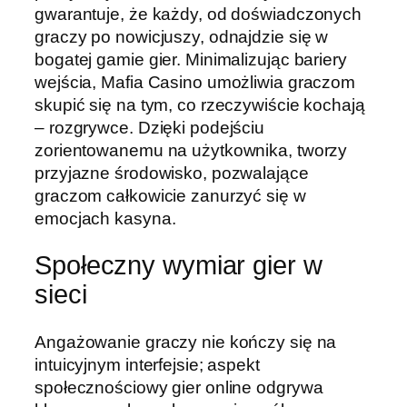
gwarantuje, że każdy, od doświadczonych
graczy po nowicjuszy, odnajdzie się w
bogatej gamie gier. Minimalizując bariery
wejścia, Mafia Casino umożliwia graczom
skupić się na tym, co rzeczywiście kochają
– rozgrywce. Dzięki podejściu
zorientowanemu na użytkownika, tworzy
przyjazne środowisko, pozwalające
graczom całkowicie zanurzyć się w
emocjach kasyna.
Społeczny wymiar gier w
sieci
Angażowanie graczy nie kończy się na
intuicyjnym interfejsie; aspekt
społecznościowy gier online odgrywa