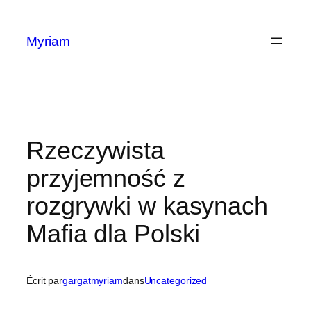
Myriam
Rzeczywista
przyjemność z
rozgrywki w kasynach
Mafia dla Polski
Écrit par
gargatmyriam
dans
Uncategorized