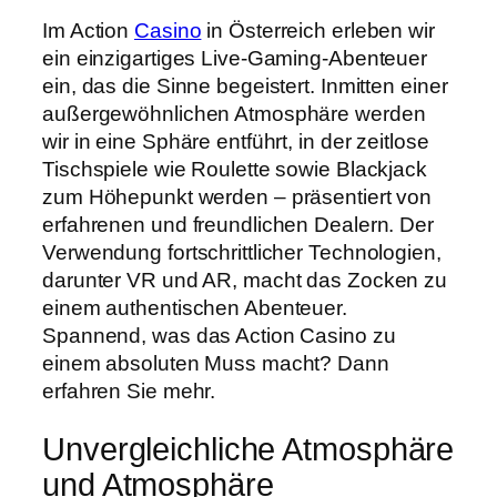
Im Action
Casino
in Österreich erleben wir
ein einzigartiges Live-Gaming-Abenteuer
ein, das die Sinne begeistert. Inmitten einer
außergewöhnlichen Atmosphäre werden
wir in eine Sphäre entführt, in der zeitlose
Tischspiele wie Roulette sowie Blackjack
zum Höhepunkt werden – präsentiert von
erfahrenen und freundlichen Dealern. Der
Verwendung fortschrittlicher Technologien,
darunter VR und AR, macht das Zocken zu
einem authentischen Abenteuer.
Spannend, was das Action Casino zu
einem absoluten Muss macht? Dann
erfahren Sie mehr.
Unvergleichliche Atmosphäre
und Atmosphäre