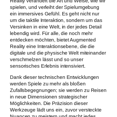
Reality verändert die Art und Weise, wie wir
spielen, und verleiht der Spielumgebung
ein immersives Gefühl. Es geht nicht nur
um die taktile Interaktion, sondern um das
Versinken in eine Welt, in der jedes Detail
lebendig wird. Für alle, die noch mehr
entdecken möchten, bietet Augmented
Reality eine Interaktionsebene, die die
digitale und die physische Welt miteinander
verschmelzen lässt und so unser
sensorisches Erlebnis intensiviert.
Dank dieser technischen Entwicklungen
werden Spiele zu mehr als bloßen
Zufallsbegegnungen; sie werden zu Reisen
in neue Dimensionen strategischer
Möglichkeiten. Die Präzision dieser
Werkzeuge lädt uns ein, zuvor versteckte
Nuancen zu meistern und macht jedes