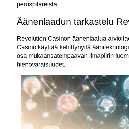
peruspilareista.
Äänenlaadun tarkastelu Rev
Revolution Casinon äänenlaatua arvioita
Casino käyttää kehittynyttä ääniteknolog
osa mukaansatempaavan ilmapiirin luomist
hienovaraisuudet.