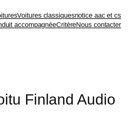
itures
Voitures classiques
notice aac et cs
duit accompagnée
Critère
Nous contacter
itu Finland Audio