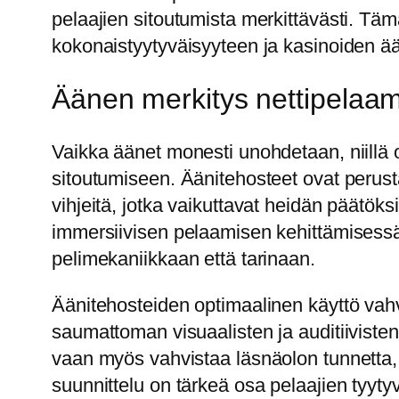
pelaajien sitoutumista merkittävästi. Täm
kokonaistyytyväisyyteen ja kasinoiden
Äänen merkitys nettipelaa
Vaikka äänet monesti unohdetaan, niillä o
sitoutumiseen. Äänitehosteet ovat perustav
vihjeitä, jotka vaikuttavat heidän päätök
immersiivisen pelaamisen kehittämisessä, 
pelimekaniikkaan että tarinaan.
Äänitehosteiden optimaalinen käyttö vahv
saumattoman visuaalisten ja auditiivisten
vaan myös vahvistaa läsnäolon tunnetta, 
suunnittelu on tärkeä osa pelaajien tyyty