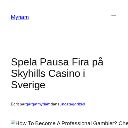
Myriam
Spela Pausa Fira på
Skyhills Casino i
Sverige
Écrit par
gargatmyriam
dans
Uncategorized