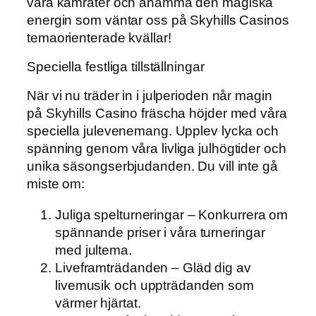
våra kamrater och anamma den magiska
energin som väntar oss på Skyhills Casinos
temaorienterade kvällar!
Speciella festliga tillställningar
När vi nu träder in i julperioden når magin
på Skyhills Casino fräscha höjder med våra
speciella julevenemang. Upplev lycka och
spänning genom våra livliga julhögtider och
unika säsongserbjudanden. Du vill inte gå
miste om:
Juliga spelturneringar – Konkurrera om
spännande priser i våra turneringar
med jultema.
Liveframträdanden – Gläd dig av
livemusik och uppträdanden som
värmer hjärtat.