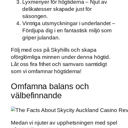
Lyxmenyer för högtiderna – Njut av
delikatesser skapade just för
säsongen.
Vintriga utsmyckningar i underlandet –
Fördjupa dig i en fantastisk miljö som
griper julandan.
Följ med oss på Skyhills och skapa
oförglömliga minnen under denna högtid.
Låt oss fira frihet och samvaro samtidigt
som vi omfamnar högtiderna!
Omfamna balans och
välbefinnande
Medan vi njuter av upphetsningen med spel