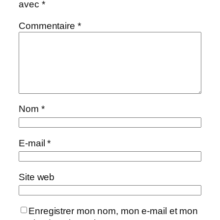
avec
*
Commentaire
*
Nom
*
E-mail
*
Site web
Enregistrer mon nom, mon e-mail et mon