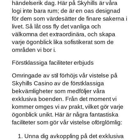
händelserik dag. Här på Skyhills är våra
logi inte bara rum; de är en oas designad
för dem som värdesätter de finare sakerna i
livet. Så låt oss fly det vanliga och
välkomna det extraordinära, och skapa
varje ögonblick lika sofistikerat som de
områden vi bor i.
Förstklassiga faciliteter erbjuds
Omringade av stil förhöjs vår vistelse på
Skyhills Casino av de förstklassiga
bekvämligheter som medföljer våra
exklusiva boenden. Från det moment vi
kommer omges vi av prakt, vilket gör varje
ögonblick unikt. Här är några fantastiska
faciliteter som gör vår vistelse oförglömlig:
Unna dig avkoppling på det exklusiva