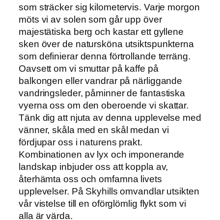
som sträcker sig kilometervis. Varje morgon
möts vi av solen som går upp över
majestätiska berg och kastar ett gyllene
sken över de natursköna utsiktspunkterna
som definierar denna förtrollande terräng.
Oavsett om vi smuttar på kaffe på
balkongen eller vandrar på närliggande
vandringsleder, påminner de fantastiska
vyerna oss om den oberoende vi skattar.
Tänk dig att njuta av denna upplevelse med
vänner, skåla med en skål medan vi
fördjupar oss i naturens prakt.
Kombinationen av lyx och imponerande
landskap inbjuder oss att koppla av,
återhämta oss och omfamna livets
upplevelser. På Skyhills omvandlar utsikten
vår vistelse till en oförglömlig flykt som vi
alla är värda.