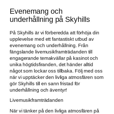
Evenemang och
underhållning på Skyhills
På Skyhills är vi förberedda att förhöja din
upplevelse med ett fantastiskt utbud av
evenemang och underhållning. Från
fängslande livemusikframträdanden till
engagerande temakvällar på kasinot och
unika högtidsfiranden, det händer alltid
något som lockar oss tillbaka. Följ med oss
när vi upptäcker den livliga atmosfären som
gör Skyhills till en sann fristad för
underhållning och äventyr!
Livemusikframträdanden
När vi tänker på den livliga atmosfären på